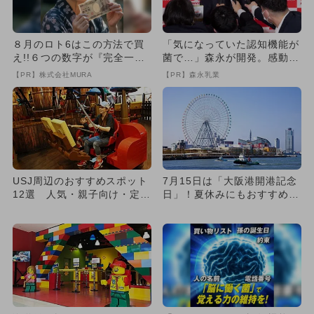
８月のロト6はこの方法で買
「気になっていた認知機能が
え!!６つの数字が『完全一
菌で…」森永が開発。感動の
致』する方法
70代続出
【PR】株式会社MURA
【PR】森永乳業
USJ周辺のおすすめスポット
7月15日は「大阪港開港記念
12選 人気・親子向け・定番
日」！夏休みにもおすすめベ
グルメも
イエリアの楽しみ方8選