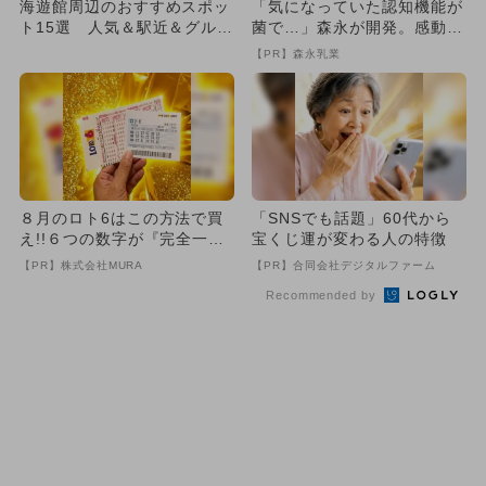
海遊館周辺のおすすめスポッ
「気になっていた認知機能が
ト15選 人気＆駅近＆グルメ
菌で…」森永が開発。感動の
＆観光も
70代続出
【PR】森永乳業
８月のロト6はこの方法で買
「SNSでも話題」60代から
え!!６つの数字が『完全一
宝くじ運が変わる人の特徴
致』する方法
【PR】株式会社MURA
【PR】合同会社デジタルファーム
Recommended by