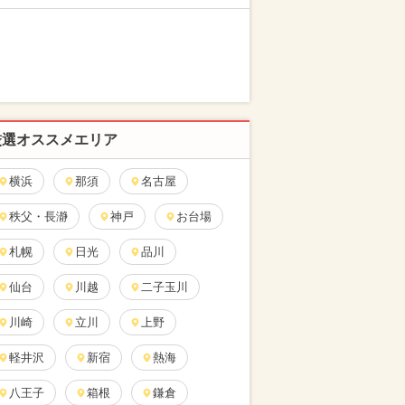
厳選オススメエリア
横浜
那須
名古屋
秩父・長瀞
神戸
お台場
札幌
日光
品川
仙台
川越
二子玉川
川崎
立川
上野
軽井沢
新宿
熱海
八王子
箱根
鎌倉