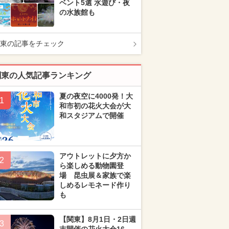
ベント5選 水遊び・夜
の水族館も
東の記事をチェック
関東の人気記事ランキング
夏の夜空に4000発！大
1
和市初の花火大会が大
和スタジアムで開催
アウトレットに夕方か
2
ら楽しめる動物園登
場 昆虫展＆家族で楽
しめるレモネード作り
も
【関東】8月1日・2日週
3