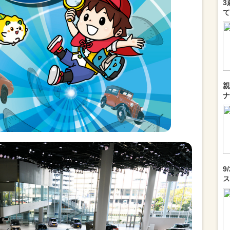
3
て
親
ナ
9
ス