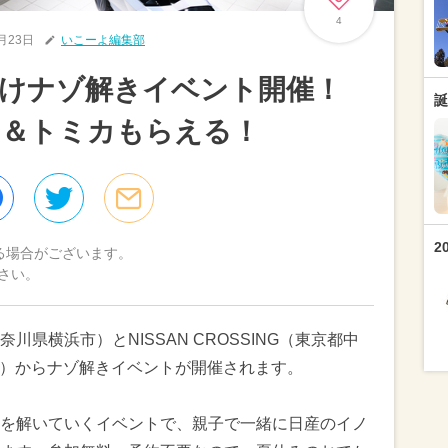
4
7月23日
いこーよ編集部
向けナゾ解きイベント開催！
誕
り＆トミカもらえる！
2
る場合がございます。
さい。
県横浜市）とNISSAN CROSSING（東京都中
（金）からナゾ解きイベントが開催されます。
を解いていくイベントで、親子で一緒に日産のイノ