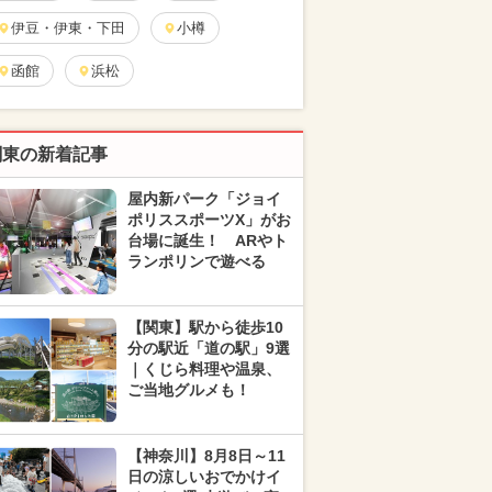
伊豆・伊東・下田
小樽
函館
浜松
関東の新着記事
屋内新パーク「ジョイ
ポリススポーツX」がお
台場に誕生！ ARやト
ランポリンで遊べる
【関東】駅から徒歩10
分の駅近「道の駅」9選
｜くじら料理や温泉、
ご当地グルメも！
【神奈川】8月8日～11
日の涼しいおでかけイ