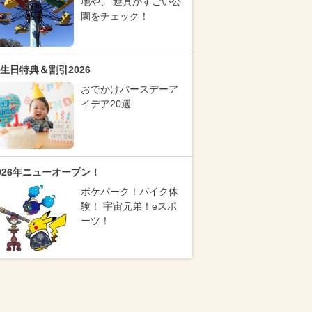
地や、 遊具がすごい公
園をチェック！
生日特典＆割引2026
おでかけバースデーア
イデア20選
026年ニューオープン！
ポケパーク！バイク体
験！ 宇宙兄弟！eスポ
ーツ！