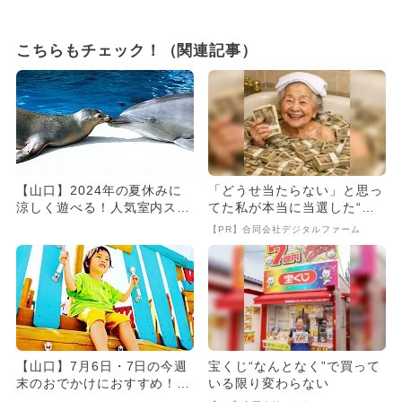
こちらもチェック！（関連記事）
【山口】2024年の夏休みに
「どうせ当たらない」と思っ
涼しく遊べる！人気室内スポ
てた私が本当に当選した“買
ットランキング
い方”がこれ
【PR】合同会社デジタルファーム
【山口】7月6日・7日の今週
宝くじ“なんとなく”で買って
末のおでかけにおすすめ！人
いる限り変わらない
気のスポットランキング