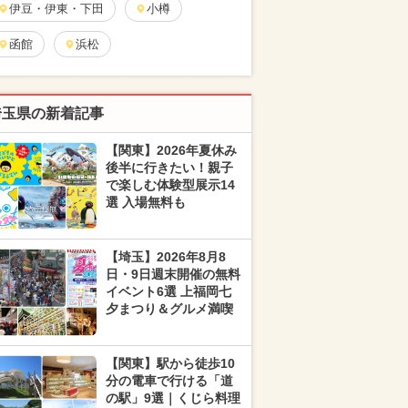
伊豆・伊東・下田
小樽
函館
浜松
埼玉県の新着記事
【関東】2026年夏休み
後半に行きたい！親子
で楽しむ体験型展示14
選 入場無料も
【埼玉】2026年8月8
日・9日週末開催の無料
イベント6選 上福岡七
夕まつり＆グルメ満喫
【関東】駅から徒歩10
分の電車で行ける「道
の駅」9選｜くじら料理