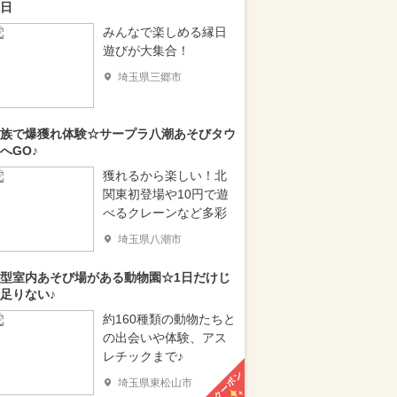
日
みんなで楽しめる縁日
遊びが大集合！
埼玉県三郷市
族で爆獲れ体験☆サープラ八潮あそびタウ
へGO♪
獲れるから楽しい！北
関東初登場や10円で遊
べるクレーンなど多彩
埼玉県八潮市
型室内あそび場がある動物園☆1日だけじ
足りない♪
約160種類の動物たちと
の出会いや体験、アス
レチックまで♪
クーポン
埼玉県東松山市