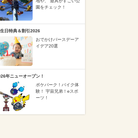
地や、 遊具がすごい公
園をチェック！
生日特典＆割引2026
おでかけバースデーア
イデア20選
026年ニューオープン！
ポケパーク！バイク体
験！ 宇宙兄弟！eスポ
ーツ！