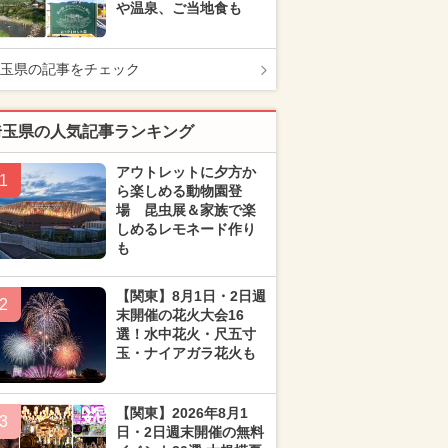
や温泉、ご当地食も
玉県の記事をチェック
埼玉県の人気記事ランキング
アウトレットに夕方か
1
ら楽しめる動物園登
場 昆虫展＆家族で楽
しめるレモネード作り
も
【関東】8月1日・2日週
2
末開催の花火大会16
選！水中花火・尺五寸
玉・ナイアガラ花火も
【関東】2026年8月1
3
日・2日週末開催の無料