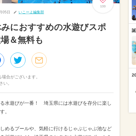
133
7月05日
いこーよ編集部
夏休みにおすすめの水遊びスポ
誕
穴場＆無料も
2
る場合がございます。
さい。
る水遊びが一番！ 埼玉県には水遊びを存分に楽し
ます。
しめるプールや、気軽に行けるじゃぶじゃぶ池など