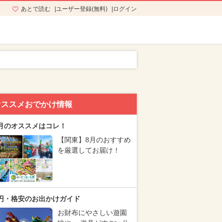
あとで読む
ユーザー登録(無料)
ログイン
オススメおでかけ情報
月のオススメはコレ！
【関東】8月のおすすめ
を厳選してお届け！
円・格安のお出かけガイド
お財布にやさしい遊園