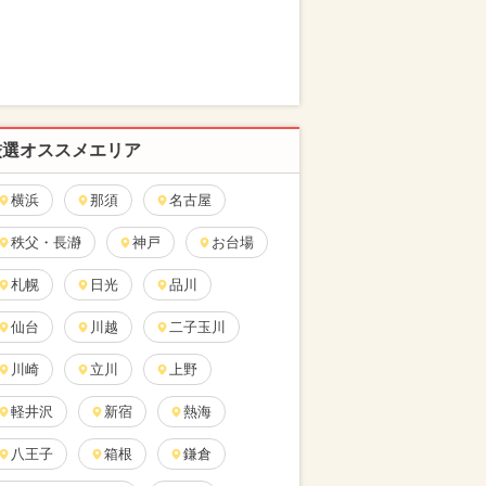
厳選オススメエリア
横浜
那須
名古屋
秩父・長瀞
神戸
お台場
札幌
日光
品川
仙台
川越
二子玉川
川崎
立川
上野
軽井沢
新宿
熱海
八王子
箱根
鎌倉