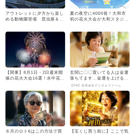
アウトレットに夕方から楽し
夏の夜空に4000発！大和市
める動物園登場 昆虫展＆家
初の花火大会が大和スタジア
族で楽しめるレモネード作り
ムで開催
も
【関東】8月1日・2日週末開
玄関に〇〇置いてる人は金運
催の花火大会16選！水中花
落ちてます…金運を上げる方
火・尺五寸玉・ナイアガラ
法とは
【PR】合同会社デジタルファーム
花...
８月のロト6はこの方法で買
【宝くじ買う前に】ここで気