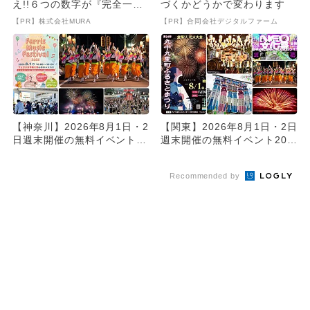
え!!６つの数字が『完全一
づくかどうかで変わります
致』する方法
【PR】株式会社MURA
【PR】合同会社デジタルファーム
【神奈川】2026年8月1日・2
【関東】2026年8月1日・2日
日週末開催の無料イベント8
週末開催の無料イベント20選
選 大規模夏祭り＆花火...
大規模夏祭り＆花火...
Recommended by