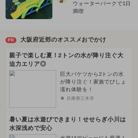
3
ウォーターパークで1日
満喫
大阪府近郊のオススメおでかけ
PR
親子で楽しむ夏！2トンの水が降り注ぐ大
迫力エリア◎
巨大バケツから2トンの水
が降り注ぐ！家族でびしょ
濡れ体験を！
兵庫県三木市
暑い夏は水遊びできまり！せせらぎ小川は
水深浅めで安心