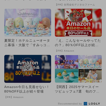
ラボスイーツビュッフェ開催
【PR】合同会社デジタルファーム
夏限定！ホテルニューオータ
「え、こんなセールやってた
ニ幕張・大阪で「すみっコぐ
の？」80％OFF以上が続々
らしスイーツビュッフェ」開
登場！Amazonの本気が...
【PR】Amazon
催
Amazon今日も見逃せない！
【関西】2025サマースイー
80%OFF以上が続々登場
ツビュッフェ7選 旬のフル
ーツ＆アイスクリームを満
【PR】Amazon
喫...
Recommended by