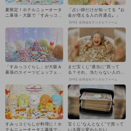
夏限定！ホテルニューオータ
「占い師だけが知ってる〝お
ニ幕張・大阪で「すみっコぐ
金が増える人の共通点〟」
らしスイーツビュッフェ」開
【PR】合同会社デジタルファーム
催
「すみっコぐらし」が大阪＆
まだ宝くじ“適当に”買って
幕張のスイーツビュッフェに
る？それ、当たらない人の典
大集合！ 夏休みにおすす
型です
【PR】合同会社デジタルファーム
め！
すみっコぐらしが料理に！ホ
宝くじ“なんとなく”で買って
テルニューオータニ幕張でコ
いる限り変わらない