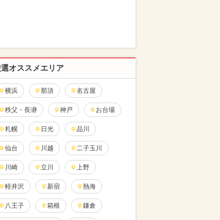
厳選オススメエリア
横浜
那須
名古屋
秩父・長瀞
神戸
お台場
札幌
日光
品川
仙台
川越
二子玉川
川崎
立川
上野
軽井沢
新宿
熱海
八王子
箱根
鎌倉