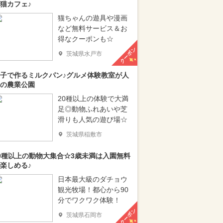
猫カフェ♪
猫ちゃんの遊具や漫画
など無料サービス＆お
得なクーポンも☆
クーポン
茨城県水戸市
子で作るミルクパン♪グルメ体験教室が人
の農業公園
20種以上の体験で大満
足◎動物ふれあいや芝
滑りも人気の遊び場☆
茨城県稲敷市
0種以上の動物大集合☆3歳未満は入園無料
楽しめる♪
日本最大級のダチョウ
観光牧場！都心から90
分でワクワク体験！
クーポン
茨城県石岡市