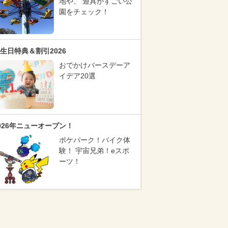
地や、 遊具がすごい公
園をチェック！
生日特典＆割引2026
おでかけバースデーア
イデア20選
026年ニューオープン！
ポケパーク！バイク体
験！ 宇宙兄弟！eスポ
ーツ！