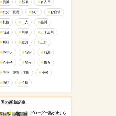
横浜
那須
名古屋
秩父・長瀞
神戸
お台場
札幌
日光
品川
仙台
川越
二子玉川
川崎
立川
上野
軽井沢
新宿
熱海
八王子
箱根
鎌倉
伊豆・伊東・下田
小樽
函館
浜松
全国の新着記事
グローグー熱が止まら