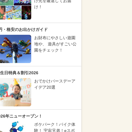
け先を厳選してお届
け！
円・格安のお出かけガイド
お財布にやさしい遊園
地や、 遊具がすごい公
園をチェック！
生日特典＆割引2026
おでかけバースデーア
イデア20選
026年ニューオープン！
ポケパーク！バイク体
験！ 宇宙兄弟！eスポ