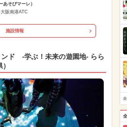
シーあそびマーレ）
 大阪南港ATC
施設情報
ンド -学ぶ！未来の遊園地- らら
県）
全