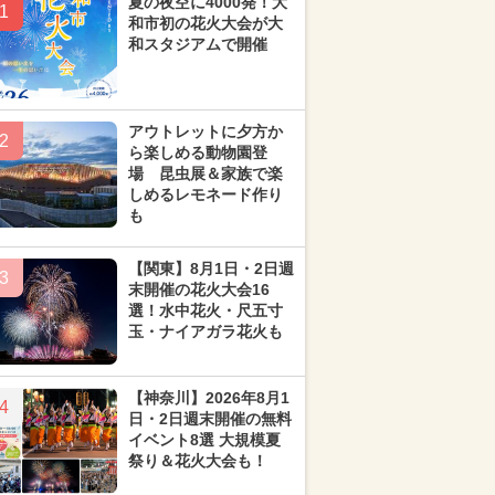
夏の夜空に4000発！大
1
和市初の花火大会が大
和スタジアムで開催
アウトレットに夕方か
2
ら楽しめる動物園登
場 昆虫展＆家族で楽
しめるレモネード作り
も
【関東】8月1日・2日週
3
末開催の花火大会16
選！水中花火・尺五寸
玉・ナイアガラ花火も
【神奈川】2026年8月1
4
日・2日週末開催の無料
イベント8選 大規模夏
祭り＆花火大会も！