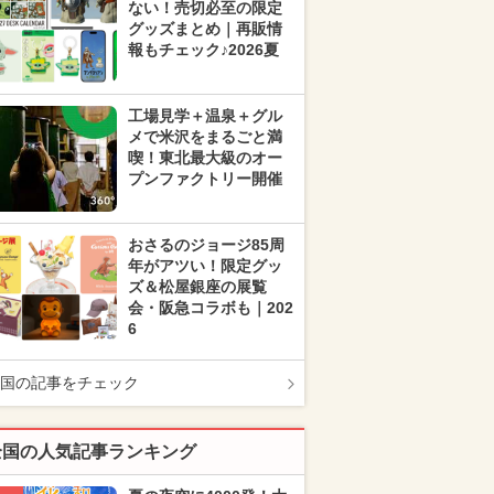
ない！売切必至の限定
グッズまとめ｜再販情
報もチェック♪2026夏
工場見学＋温泉＋グル
メで米沢をまるごと満
喫！東北最大級のオー
プンファクトリー開催
おさるのジョージ85周
年がアツい！限定グッ
ズ＆松屋銀座の展覧
会・阪急コラボも｜202
6
国の記事をチェック
全国の人気記事ランキング