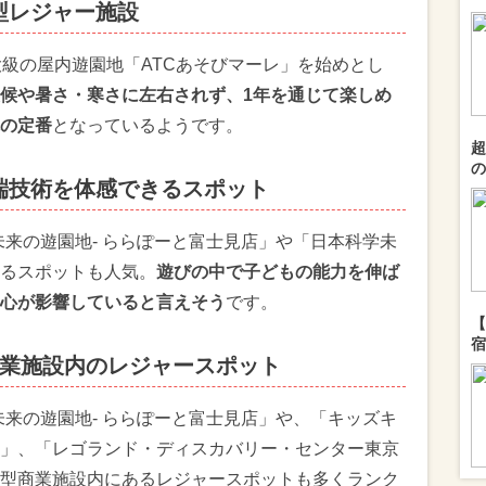
型レジャー施設
大級の屋内遊園地「ATCあそびマーレ」を始めとし
候や暑さ・寒さに左右されず、1年を通じて楽しめ
の定番
となっているようです。
超
の
先端技術を体感できるスポット
未来の遊園地- ららぽーと富士見店」や「日本科学未
るスポットも人気。
遊びの中で子どもの能力を伸ば
心が影響していると言えそう
です。
【
宿
型商業施設内のレジャースポット
未来の遊園地- ららぽーと富士見店」や、「キッズキ
」、「レゴランド・ディスカバリー・センター東京
型商業施設内にあるレジャースポットも多くランク