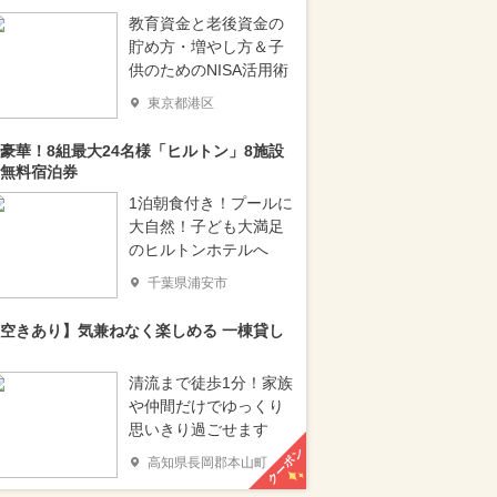
教育資金と老後資金の
貯め方・増やし方＆子
供のためのNISA活用術
東京都港区
豪華！8組最大24名様「ヒルトン」8施設
無料宿泊券
1泊朝食付き！プールに
大自然！子ども大満足
のヒルトンホテルへ
千葉県浦安市
空きあり】気兼ねなく楽しめる 一棟貸し
清流まで徒歩1分！家族
や仲間だけでゆっくり
思いきり過ごせます
クーポン
高知県長岡郡本山町