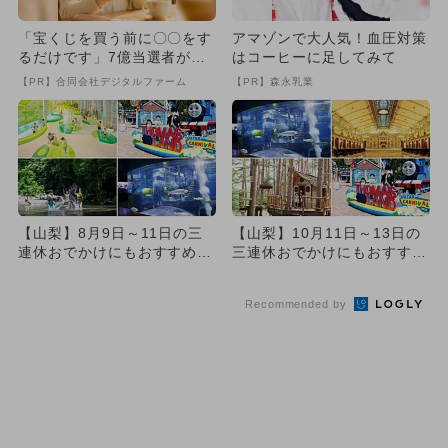
「宝くじを買う前に〇〇をす
アマゾンで大人気！血圧対策
るだけです」7億当選者が続
はコーヒーに足してみて
出
【PR】合同会社デジタルファーム
【PR】森永乳業
【山梨】8月9日～11日の三
【山梨】10月11日～13日の
連休おでかけにもおすすめ！
三連休おでかけにもおすす
人気スポットランキング
め！人気スポットランキング
Recommended by