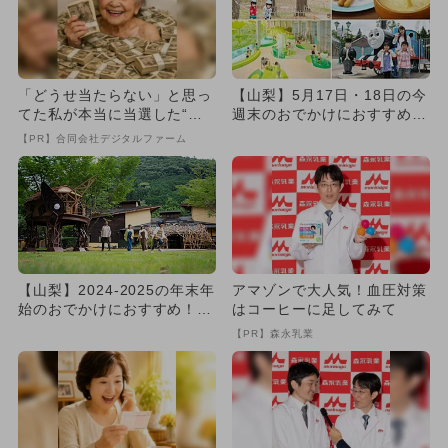
「どうせ当たらない」と思っ
【山梨】5月17日・18日の今
てた私が本当に当選した“買
週末のおでかけにおすすめ！
い方”がこれ
人気のスポットランキング
【PR】合同会社デジタルファーム
【山梨】2024-2025の年末年
アマゾンで大人気！血圧対策
始のおでかけにおすすめ！人
はコーヒーに足してみて
気のスポットランキン...
【PR】森永乳業