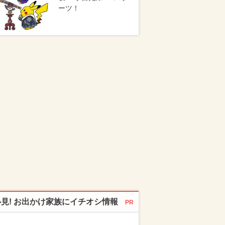
ーツ！
必見! お出かけ家族にイチオシ情報
PR