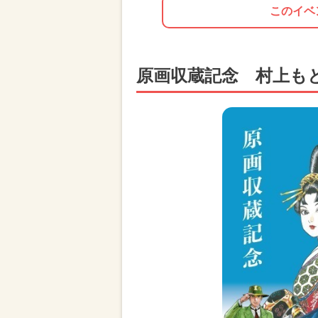
このイベ
原画収蔵記念 村上も