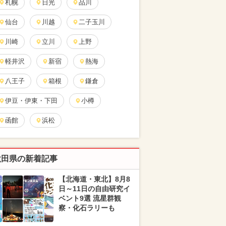
札幌
日光
品川
仙台
川越
二子玉川
川崎
立川
上野
軽井沢
新宿
熱海
八王子
箱根
鎌倉
伊豆・伊東・下田
小樽
函館
浜松
秋田県の新着記事
【北海道・東北】8月8
日～11日の自由研究イ
ベント9選 流星群観
察・化石ラリーも