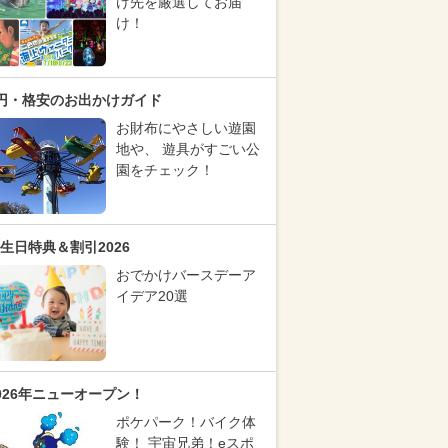
け先を厳選してお届
け！
円・格安のお出かけガイド
お財布にやさしい遊園
地や、 遊具がすごい公
園をチェック！
生日特典＆割引2026
おでかけバースデーア
イデア20選
026年ニューオープン！
ポケパーク！バイク体
験！ 宇宙兄弟！eスポ