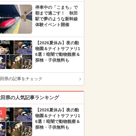
停車中の「こまち」で
朝まで過ごす！ 秋田
駅で夢のような新幹線
体験イベント開催
【2026夏休み】夜の動
物園＆ナイトサファリ1
6選！暗闇で動物観察＆
探検・子供無料も
田県の記事をチェック
秋田県の人気記事ランキング
【2026夏休み】夜の動
1
物園＆ナイトサファリ1
6選！暗闇で動物観察＆
探検・子供無料も