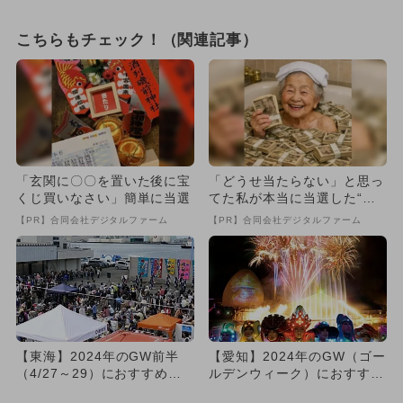
こちらもチェック！（関連記事）
「玄関に〇〇を置いた後に宝
「どうせ当たらない」と思っ
くじ買いなさい」簡単に当選
てた私が本当に当選した“買
い方”がこれ
【PR】合同会社デジタルファーム
【PR】合同会社デジタルファーム
【東海】2024年のGW前半
【愛知】2024年のGW（ゴー
（4/27～29）におすすめイ
ルデンウィーク）におすすめ
ベント15選
イベント22選