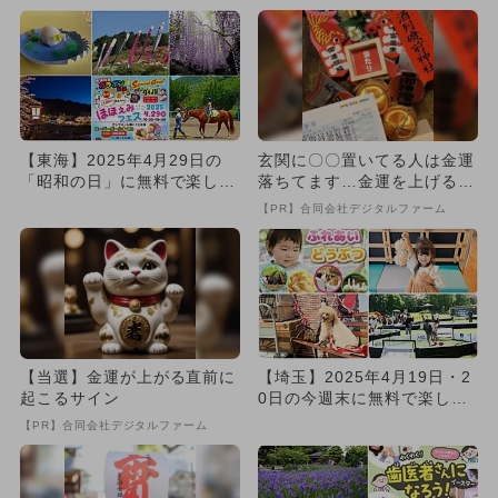
【東海】2025年4月29日の
玄関に〇〇置いてる人は金運
「昭和の日」に無料で楽しめ
落ちてます…金運を上げる方
るイベント8選
法とは
【PR】合同会社デジタルファーム
【当選】金運が上がる直前に
【埼玉】2025年4月19日・2
起こるサイン
0日の今週末に無料で楽しめ
るイベント7選
【PR】合同会社デジタルファーム