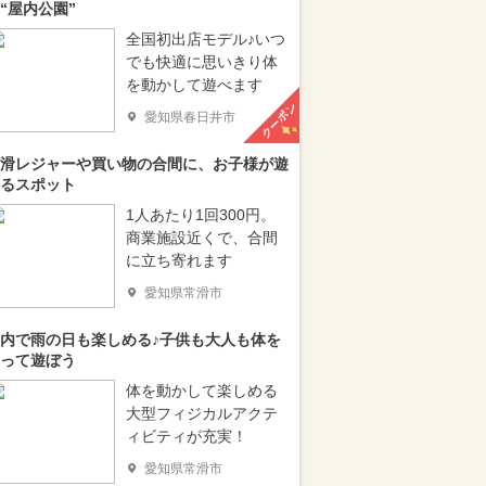
“屋内公園”
全国初出店モデル♪いつ
でも快適に思いきり体
を動かして遊べます
クーポン
愛知県春日井市
滑レジャーや買い物の合間に、お子様が遊
るスポット
1人あたり1回300円。
商業施設近くで、合間
に立ち寄れます
愛知県常滑市
内で雨の日も楽しめる♪子供も大人も体を
って遊ぼう
体を動かして楽しめる
大型フィジカルアクテ
ィビティが充実！
愛知県常滑市