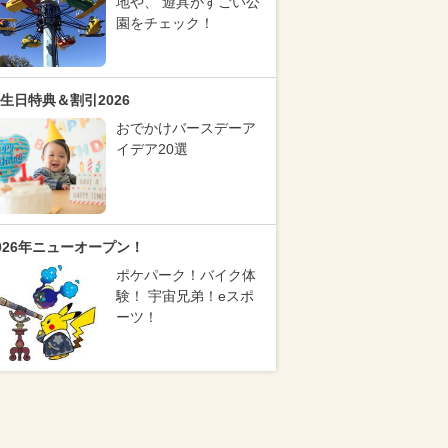
地や、 遊具がすごい公
園をチェック！
生日特典＆割引2026
おでかけバースデーア
イデア20選
026年ニューオープン！
ポケパーク！バイク体
験！ 宇宙兄弟！eスポ
ーツ！