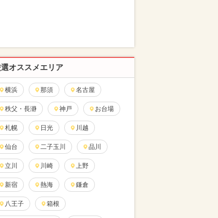
厳選オススメエリア
横浜
那須
名古屋
秩父・長瀞
神戸
お台場
札幌
日光
川越
仙台
二子玉川
品川
立川
川崎
上野
新宿
熱海
鎌倉
八王子
箱根