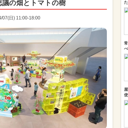
思議の畑とトマトの樹
た
7(日) 11:00-18:00
常
べ
屋
使