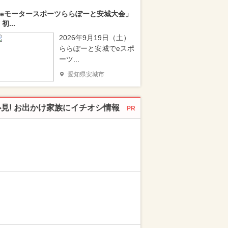
eモータースポーツららぽーと安城大会」
 初...
2026年9月19日（土）
ららぽーと安城でeスポ
ーツ...
愛知県安城市
必見! お出かけ家族にイチオシ情報
PR