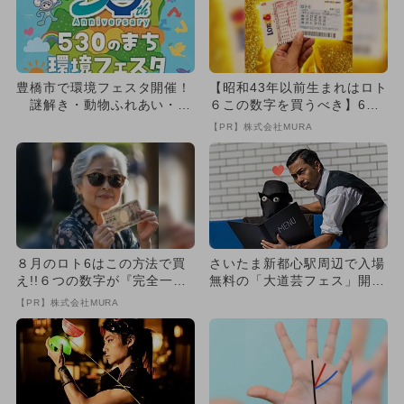
豊橋市で環境フェスタ開催！
【昭和43年以前生まれはロト
謎解き・動物ふれあい・実
６この数字を買うべき】6つ
験ショーで学ぶエコ体験
の数字が「完全一致」する
【PR】株式会社MURA
方...
８月のロト6はこの方法で買
さいたま新都心駅周辺で入場
え!!６つの数字が『完全一
無料の「大道芸フェス」開
致』する方法
催 54組のパフォーマーが大
【PR】株式会社MURA
集...