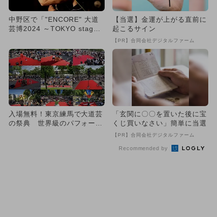
中野区で「"ENCORE" 大道
【当選】金運が上がる直前に
芸博2024 ～TOKYO stage
起こるサイン
～」が開催...
【PR】合同会社デジタルファーム
入場無料！東京練馬で大道芸
「玄関に〇〇を置いた後に宝
の祭典 世界級のパフォーマ
くじ買いなさい」簡単に当選
ー100名以上が大集結
【PR】合同会社デジタルファーム
Recommended by