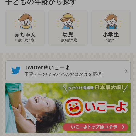
子どもの年齢から探す
幼児
赤ちゃん
小学生
3歳4歳5歳
0歳1歳2歳
6歳〜
Twitter＠いこーよ
子育て中のママパパのお出かけを応援！