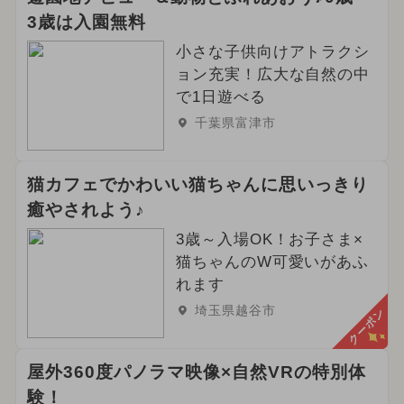
3歳は入園無料
小さな子供向けアトラクシ
ョン充実！広大な自然の中
で1日遊べる
千葉県富津市
猫カフェでかわいい猫ちゃんに思いっきり
癒やされよう♪
3歳～入場OK！お子さま×
猫ちゃんのW可愛いがあふ
れます
埼玉県越谷市
クーポン
屋外360度パノラマ映像×自然VRの特別体
験！