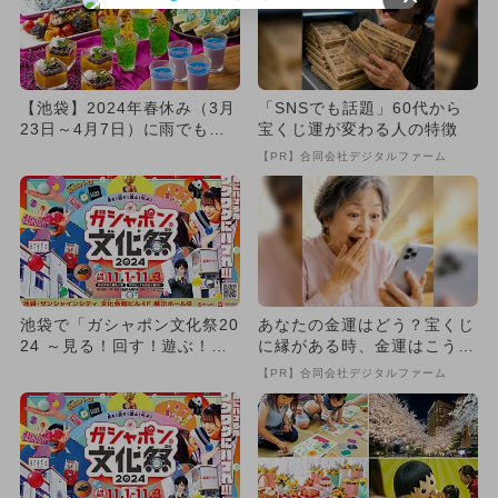
【池袋】2024年春休み（3月
「SNSでも話題」60代から
23日～4月7日）に雨でも楽
宝くじ運が変わる人の特徴
しめる室内イベント6選
【PR】合同会社デジタルファーム
池袋で「ガシャポン文化祭20
あなたの金運はどう？宝くじ
24 ～見る！回す！遊ぶ！叫
に縁がある時、金運はこう変
ぶ！～」が開催！ 入場無...
わる
【PR】合同会社デジタルファーム