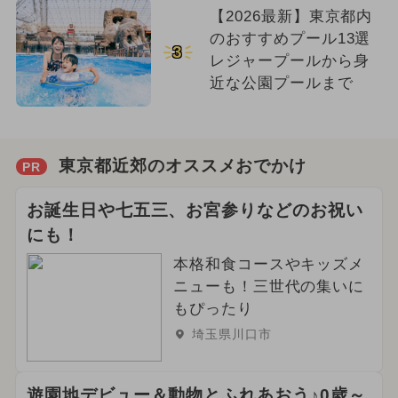
【2026最新】東京都内
のおすすめプール13選
3
レジャープールから身
近な公園プールまで
東京都近郊のオススメおでかけ
PR
お誕生日や七五三、お宮参りなどのお祝い
にも！
本格和食コースやキッズメ
ニューも！三世代の集いに
もぴったり
埼玉県川口市
遊園地デビュー＆動物とふれあおう♪0歳～