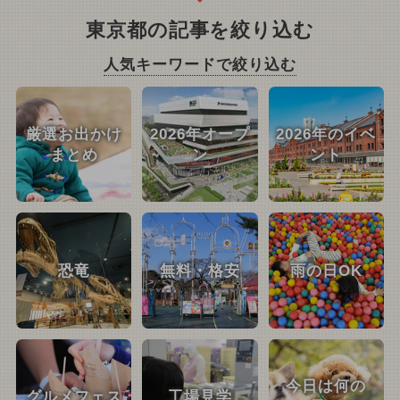
東京都の記事を絞り込む
人気キーワードで絞り込む
厳選お出かけ
2026年オープ
2026年のイベ
まとめ
ン
ント
恐竜
無料・格安
雨の日OK
今日は何の
グルメフェス
工場見学