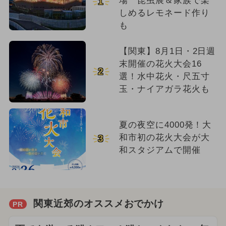
場 昆虫展＆家族で楽
1
しめるレモネード作り
も
【関東】8月1日・2日週
末開催の花火大会16
2
選！水中花火・尺五寸
玉・ナイアガラ花火も
夏の夜空に4000発！大
和市初の花火大会が大
3
和スタジアムで開催
関東近郊のオススメおでかけ
PR