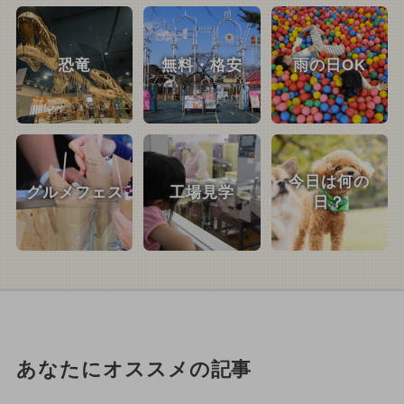
恐竜
無料・格安
雨の日OK
今日は何の
グルメフェス
工場見学
日？
あなたにオススメの記事