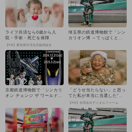
ライフ共済なら0歳から入
埼玉県の鉄道博物館で「シン
院・手術・死亡を保障
カリオン博 ～てっぱくとシ
ンカリオンの歩み～」が開
【PR】愛知県共済生活協同組合
催！
京都鉄道博物館で「シンカリ
「どうせ当たらない」と思っ
オン チェンジ ザ ワールド」
てた私が本当に当選した“買
のイベント開催！ 体験充...
い方”がこれ
【PR】合同会社デジタルファーム