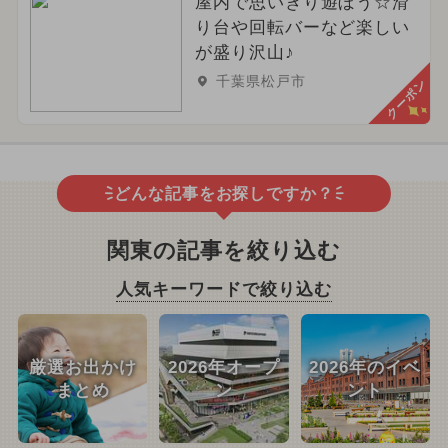
屋内で思いきり遊ぼう☆滑
り台や回転バーなど楽しい
が盛り沢山♪
千葉県松戸市
クーポン
どんな記事をお探しですか？
関東の記事を絞り込む
人気キーワードで絞り込む
厳選お出かけ
2026年オープ
2026年のイベ
まとめ
ン
ント