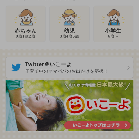
幼児
赤ちゃん
小学生
3歳4歳5歳
0歳1歳2歳
6歳〜
Twitter＠いこーよ
子育て中のママパパのお出かけを応援！