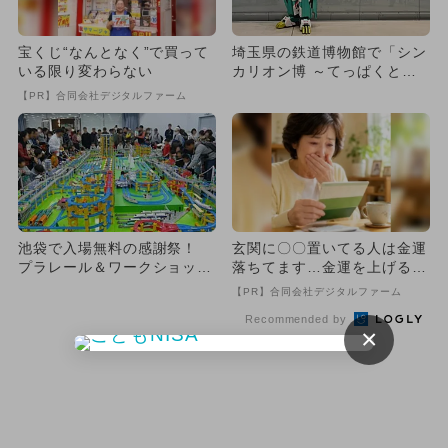
宝くじ“なんとなく”で買って
埼玉県の鉄道博物館で「シン
いる限り変わらない
カリオン博 ～てっぱくとシ
ンカリオンの歩み～」が開
【PR】合同会社デジタルファーム
催！
池袋で入場無料の感謝祭！
玄関に〇〇置いてる人は金運
プラレール＆ワークショップ
落ちてます…金運を上げる方
＆駅弁も
法とは
【PR】合同会社デジタルファーム
Recommended by
×