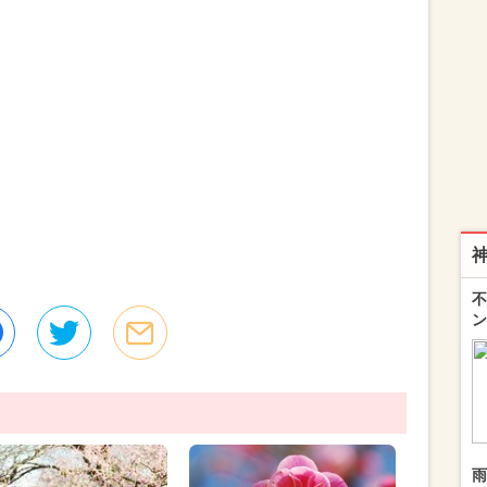
不
ン
雨