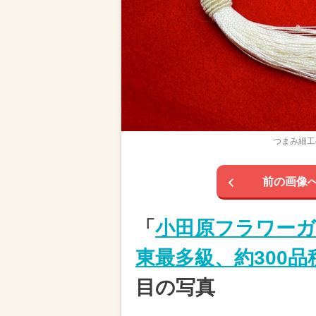
つまみ細工
前の画像
「
小田原フラワーガ
東最多級、約300品
目の写真