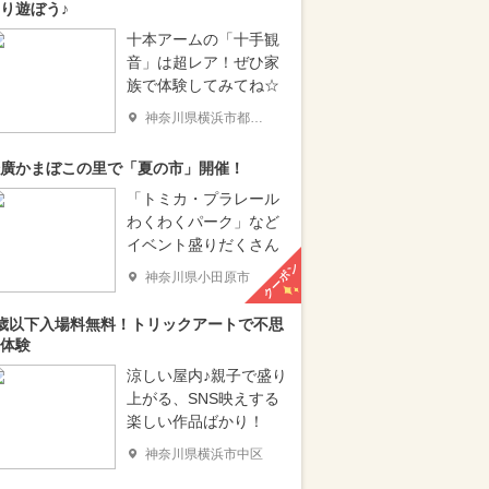
り遊ぼう♪
十本アームの「十手観
音」は超レア！ぜひ家
族で体験してみてね☆
神奈川県横浜市都筑区
廣かまぼこの里で「夏の市」開催！
「トミカ・プラレール
わくわくパーク」など
イベント盛りだくさん
クーポン
神奈川県小田原市
歳以下入場料無料！トリックアートで不思
体験
涼しい屋内♪親子で盛り
上がる、SNS映えする
楽しい作品ばかり！
神奈川県横浜市中区