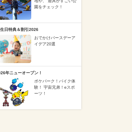
地や、 遊具がすごい公
園をチェック！
生日特典＆割引2026
おでかけバースデーア
イデア20選
026年ニューオープン！
ポケパーク！バイク体
験！ 宇宙兄弟！eスポ
ーツ！