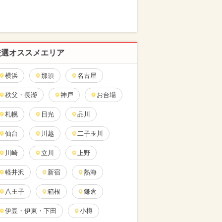
厳選オススメエリア
横浜
那須
名古屋
秩父・長瀞
神戸
お台場
札幌
日光
品川
仙台
川越
二子玉川
川崎
立川
上野
軽井沢
新宿
熱海
八王子
箱根
鎌倉
伊豆・伊東・下田
小樽