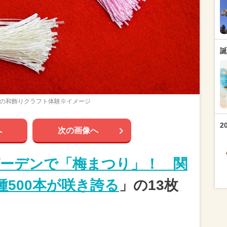
誕
の和飾りクラフト体験※イメージ
2
へ
次の画像へ
ーデンで「梅まつり」！ 関
種500本が咲き誇る
」の13枚