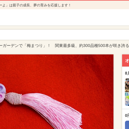
ーよ」は親子の成長、夢の育みを応援します！
ーガーデンで「梅まつり」！ 関東最多級、約300品種500本が咲き誇
8
0