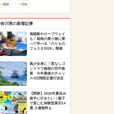
函館
浜松
神奈川県の新着記事
海賊船やロープウェイ
も！箱根の乗り物に乗
って学べる「のりもの
フェスタ2026」開催
風が全身に！窓なしゴ
ンドラで箱根の空中散
策 今年最後のチャン
ス4日間限定運行決定
【関東】2026年夏休み
後半に行きたい！親子
で楽しむ体験型展示14
選 入場無料も