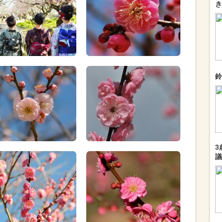
き
鈴
3
議