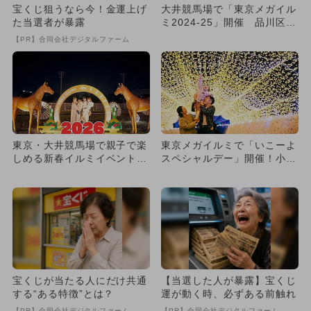
宝くじ狙うなら今！金運上げ
大井競馬場で「東京メガイル
た当選者が暴露
ミ2024-25」開催 品川区・
港区・大田区の区民ウィ...
【PR】合同会社デジタルファーム
東京・大井競馬場で親子で楽
東京メガイルミで「いこーよ
しめる新春イルミイベント開
スペシャルデー」開催！小学
催 午年生まれは入場無料！
生以下無料＆大人35%OFF
宝くじが当たる人にだけ共通
【当選した人が暴露】宝くじ
する“ある特徴”とは？
運が動く時、必ずある前触れ
【PR】合同会社デジタルファーム
【PR】合同会社デジタルファーム