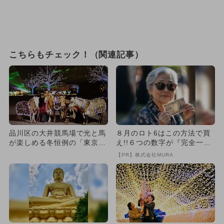
こちらもチェック！（関連記事）
品川区の大井競馬場で光と馬
８月のロト6はこの方法で買
が楽しめる冬恒例の「東京メ
え!!６つの数字が『完全一
ガイルミ2025-2026」...
致』する方法
【PR】株式会社MURA