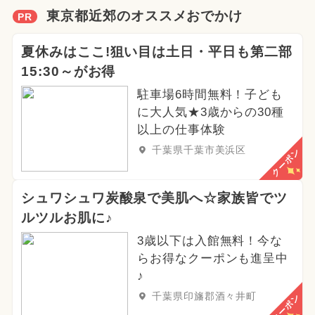
東京都近郊のオススメおでかけ
PR
夏休みはここ!狙い目は土日・平日も第二部
15:30～がお得
駐車場6時間無料！子ども
に大人気★3歳からの30種
以上の仕事体験
千葉県千葉市美浜区
クーポン
シュワシュワ炭酸泉で美肌へ☆家族皆でツ
ルツルお肌に♪
3歳以下は入館無料！今な
らお得なクーポンも進呈中
♪
千葉県印旛郡酒々井町
クーポン