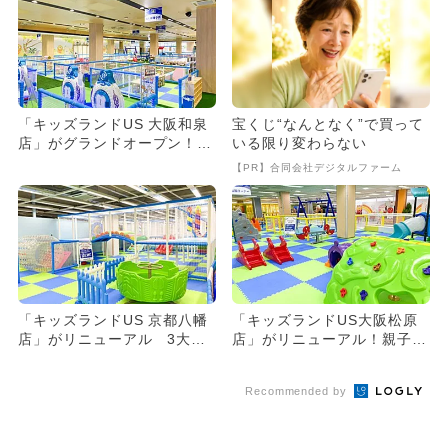
「キッズランドUS 大阪和泉
宝くじ“なんとなく”で買って
店」がグランドオープン！
いる限り変わらない
親子で夢中になれる室内遊
【PR】合同会社デジタルファーム
園...
「キッズランドUS 京都八幡
「キッズランドUS大阪松原
店」がリニューアル 3大遊
店」がリニューアル！親子で
具が新登場
楽しむ室内遊園地がパワーア
ッ...
Recommended by