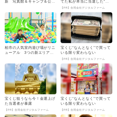
新 写真館＆キャンプ＆公園
てた私が本当に当選した“買
コーナーも
い方”がこれ
【PR】合同会社デジタルファーム
柏市の人気室内遊び場がリニ
宝くじ“なんとなく”で買って
ューアル 3つの新エリアで
いる限り変わらない
子供夢中
【PR】合同会社デジタルファーム
宝くじ狙うなら今！金運上げ
宝くじ“なんとなく”で買って
た当選者が暴露
いる限り変わらない
【PR】合同会社デジタルファーム
【PR】合同会社デジタルファーム