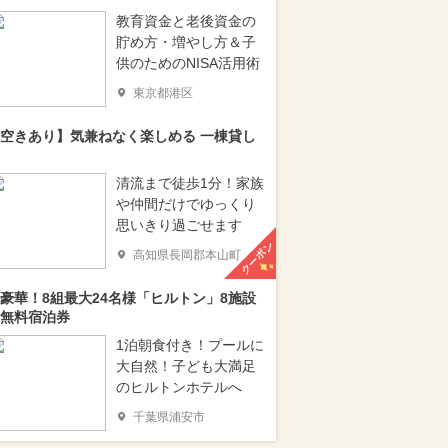
教育資金と老後資金の
貯め方・増やし方＆子
供のためのNISA活用術
東京都港区
空きあり】気兼ねなく楽しめる 一棟貸し
清流まで徒歩1分！家族
や仲間だけでゆっくり
思いきり過ごせます
クーポン
高知県長岡郡本山町
豪華！8組最大24名様「ヒルトン」8施設
無料宿泊券
1泊朝食付き！プールに
大自然！子ども大満足
のヒルトンホテルへ
千葉県浦安市