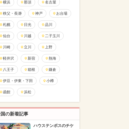
横浜
那須
名古屋
秩父・長瀞
神戸
お台場
札幌
日光
品川
仙台
川越
二子玉川
川崎
立川
上野
軽井沢
新宿
熱海
八王子
箱根
鎌倉
伊豆・伊東・下田
小樽
函館
浜松
全国の新着記事
ハウステンボスのチケ