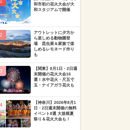
1
和市初の花火大会が大
和スタジアムで開催
アウトレットに夕方か
2
ら楽しめる動物園登
場 昆虫展＆家族で楽
しめるレモネード作り
も
【関東】8月1日・2日週
3
末開催の花火大会16
選！水中花火・尺五寸
玉・ナイアガラ花火も
【神奈川】2026年8月1
4
日・2日週末開催の無料
イベント8選 大規模夏
祭り＆花火大会も！