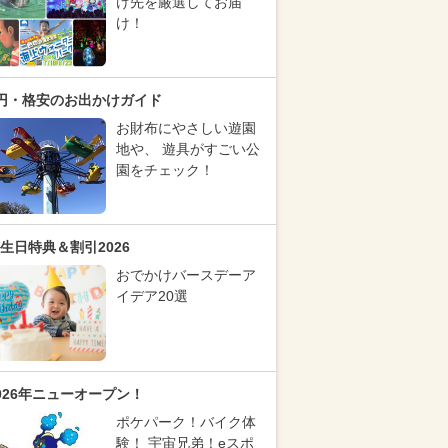
け先を厳選してお届
け！
円・格安のお出かけガイド
お財布にやさしい遊園
地や、 遊具がすごい公
園をチェック！
生日特典＆割引2026
おでかけバースデーア
イデア20選
026年ニューオープン！
ポケパーク！バイク体
験！ 宇宙兄弟！eスポ