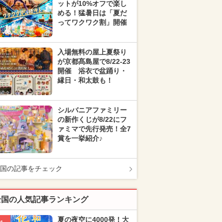
ットが10%オフで楽し
める！猛暑日は「夏だ
ってワクワク割」開催
入場無料の屋上夏祭り
が京都髙島屋で8/22-23
開催 浴衣で盆踊り・
縁日・和太鼓も！
シルバニアファミリー
の新作くじが8/22にフ
ァミマで先行発売！全7
賞を一挙紹介♪
国の記事をチェック
全国の人気記事ランキング
夏の夜空に4000発！大