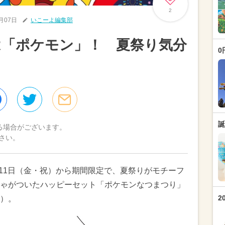
2
8月07日
いこーよ編集部
は「ポケモン」！ 夏祭り気分
0
誕
る場合がございます。
さい。
月11日（金・祝）から期間限定で、夏祭りがモチーフ
ゃがついたハッピーセット「ポケモンなつまつり」
2
）。