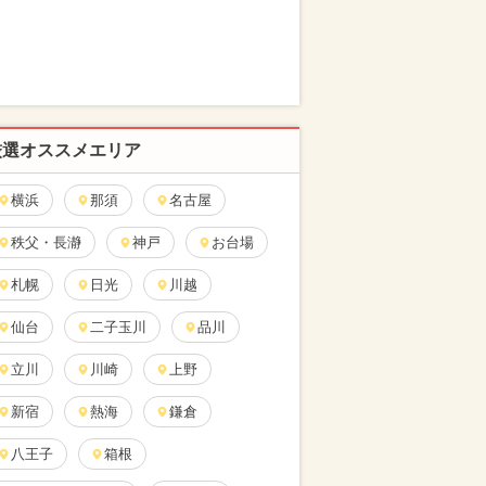
厳選オススメエリア
横浜
那須
名古屋
秩父・長瀞
神戸
お台場
札幌
日光
川越
仙台
二子玉川
品川
立川
川崎
上野
新宿
熱海
鎌倉
八王子
箱根