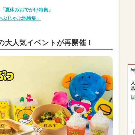
「夏休みおでかけ特集」
ゃぶじゃぶ池特集」
の大人気イベントが再開催！
入
温
【