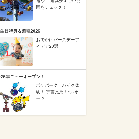
地や、 遊具がすごい公
園をチェック！
生日特典＆割引2026
おでかけバースデーア
イデア20選
026年ニューオープン！
ポケパーク！バイク体
験！ 宇宙兄弟！eスポ
ーツ！