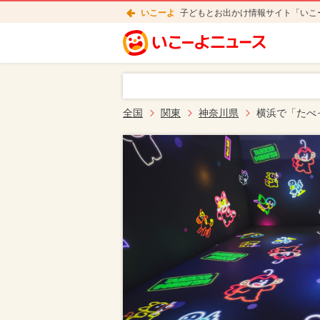
いこーよ
子どもとお出かけ情報サイト「いこ
全国
関東
神奈川県
横浜で「たべ