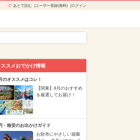
あとで読む
ユーザー登録(無料)
ログイン
オススメおでかけ情報
月のオススメはコレ！
【関東】8月のおすすめ
を厳選してお届け！
円・格安のお出かけガイド
お財布にやさしい遊園