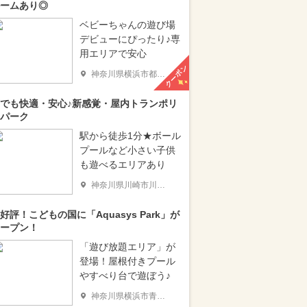
ームあり◎
ベビーちゃんの遊び場
デビューにぴったり♪専
用エリアで安心
クーポン
神奈川県横浜市都筑区
でも快適・安心♪新感覚・屋内トランポリ
パーク
駅から徒歩1分★ボール
プールなど小さい子供
も遊べるエリアあり
神奈川県川崎市川崎区
好評！こどもの国に「Aquasys Park」が
ープン！
「遊び放題エリア」が
登場！屋根付きプール
やすべり台で遊ぼう♪
神奈川県横浜市青葉区