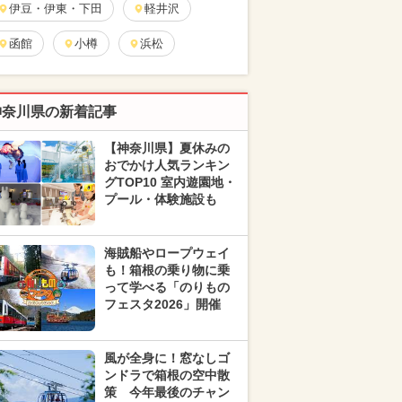
伊豆・伊東・下田
軽井沢
函館
小樽
浜松
神奈川県の新着記事
【神奈川県】夏休みの
おでかけ人気ランキン
グTOP10 室内遊園地・
プール・体験施設も
海賊船やロープウェイ
も！箱根の乗り物に乗
って学べる「のりもの
フェスタ2026」開催
風が全身に！窓なしゴ
ンドラで箱根の空中散
策 今年最後のチャン