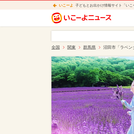
いこーよ
子どもとお出かけ情報サイト「いこ
全国
関東
群馬県
沼田市「ラベン