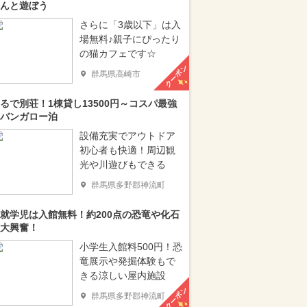
んと遊ぼう
さらに「3歳以下」は入
場無料♪親子にぴったり
の猫カフェです☆
クーポン
群馬県高崎市
るで別荘！1棟貸し13500円～コスパ最強
バンガロー泊
設備充実でアウトドア
初心者も快適！周辺観
光や川遊びもできる
群馬県多野郡神流町
就学児は入館無料！約200点の恐竜や化石
大興奮！
小学生入館料500円！恐
竜展示や発掘体験もで
きる涼しい屋内施設
クーポン
群馬県多野郡神流町