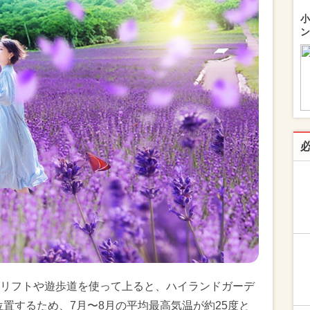
小
ン
リフトや遊歩道を使って上ると、ハイランドガーデ
に位置するため、7月〜8月の平均最高気温が約25度と