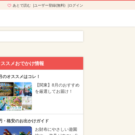
あとで読む
ユーザー登録(無料)
ログイン
オススメおでかけ情報
月のオススメはコレ！
【関東】8月のおすすめ
を厳選してお届け！
円・格安のお出かけガイド
お財布にやさしい遊園