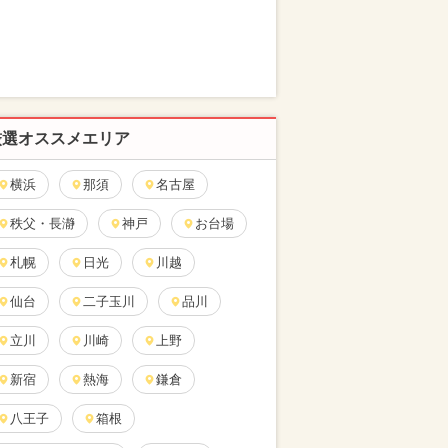
厳選オススメエリア
横浜
那須
名古屋
秩父・長瀞
神戸
お台場
札幌
日光
川越
仙台
二子玉川
品川
立川
川崎
上野
新宿
熱海
鎌倉
八王子
箱根