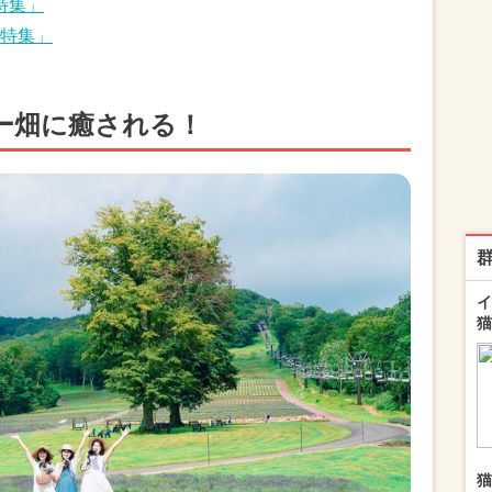
特集」
特集」
ー畑に癒される！
イ
猫
猫