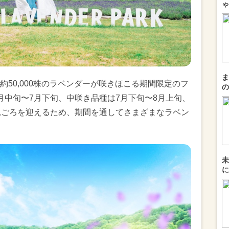
ゃ
ま
50,000株のラベンダーが咲きほこる期間限定のフ
の
月中旬〜7月下旬、中咲き品種は7月下旬〜8月上旬、
見ごろを迎えるため、期間を通してさまざまなラベン
未
に