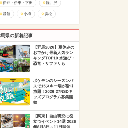
伊豆・伊東・下田
軽井沢
函館
小樽
浜松
群馬県の新着記事
【群馬2026】夏休みの
おでかけ最新人気ラン
キングTOP10 水遊び・
恐竜・サファリも
ポケモンのシーズンパ
スで15スキー場が滑り
放題！2026-27NSDキ
ッズプログラム募集開
始
【関東】自由研究に役
立つイベント14選 2026
年8月8日～11日開催