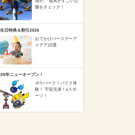
地や、 遊具がすごい公
園をチェック！
生日特典＆割引2026
おでかけバースデーア
イデア20選
026年ニューオープン！
ポケパーク！バイク体
験！ 宇宙兄弟！eスポ
ーツ！