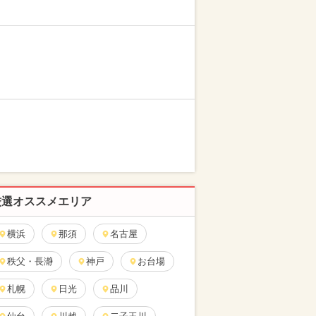
厳選オススメエリア
横浜
那須
名古屋
秩父・長瀞
神戸
お台場
札幌
日光
品川