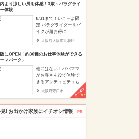
内より涼しい風を体感！3歳～パラグライ
ー体験
8/31まで！いこーよ限
定 パラグライダー＆バ
イクが超お得に
大阪府大阪市此花区
阪にOPEN！約30種のお仕事体験ができる
ーマパーク♪
他にはない！パパママ
がお客さん役で体験で
きるアクティビティも
クーポン
大阪府守口市
必見! お出かけ家族にイチオシ情報
PR