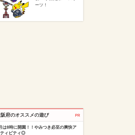
ーツ！
大阪府のオススメの遊び
PR
月は8時に開園！！やみつき必至の爽快ア
ティビティ◎