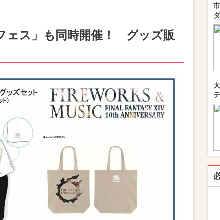
市
ダ
フェス」も同時開催！ グッズ販
大
テ