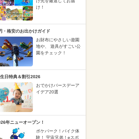
け先を厳選してお届
け！
円・格安のお出かけガイド
お財布にやさしい遊園
地や、 遊具がすごい公
園をチェック！
生日特典＆割引2026
おでかけバースデーア
イデア20選
026年ニューオープン！
ポケパーク！バイク体
験！ 宇宙兄弟！eスポ