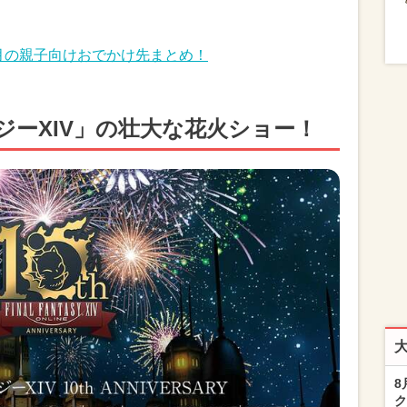
6月の親子向けおでかけ先まとめ！
ーXIV」の壮大な花火ショー！
8
ク