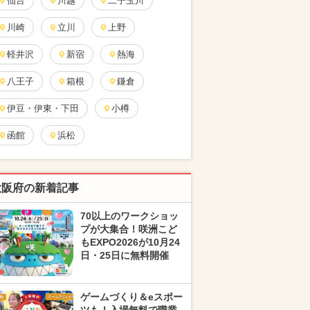
仙台
川越
二子玉川
川崎
立川
上野
軽井沢
新宿
熱海
八王子
箱根
鎌倉
伊豆・伊東・下田
小樽
函館
浜松
大阪府の新着記事
70以上のワークショッ
プが大集合！咲洲こど
もEXPO2026が10月24
日・25日に無料開催
ゲームづくり＆eスポー