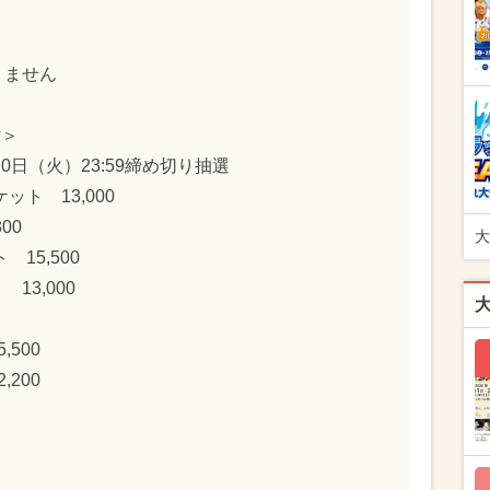
りません
付＞
月20日（火）23:59締め切り抽選
ト 13,000
00
大
15,500
3,000
500
200