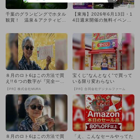
千葉のグランピングでホタル
【東海】2026年6月13日・1
観賞！ 温泉＆アクティビテ
4日週末開催の無料イベント9
ィも充実
選 大規模フェス＆ホ...
８月のロト6はこの方法で買
宝くじ“なんとなく”で買って
え!!６つの数字が『完全一
いる限り変わらない
致』する方法
【PR】株式会社MURA
【PR】合同会社デジタルファーム
８月のロト6はこの方法で買
「え、こんなセールやってた