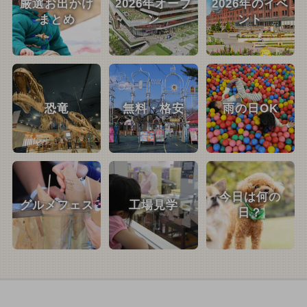
厳選お出かけ
2026年オープ
2026年のイベ
まとめ
ン
ント
恐竜
無料・格安
雨の日OK
今日は何の
グルメフェス
工場見学
日？