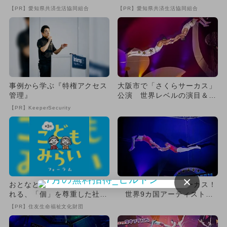
【PR】愛知県共済生活協同組合
【PR】愛知県共済生活協同組合
事例から学ぶ『特権アクセス
大阪市で「さくらサーカス」
管理』
公演 世界レベルの演目＆無
料遊具も
【PR】KeeperSecurity
×
おとなとこどもの対話で生ま
東北初開催の本格サーカス！
れる、「個」を尊重した社会
世界9カ国アーティストに
づくり
よる迫力満点の技を盛岡で体
【PR】住友生命福祉文化財団
験