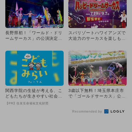
長野県初！「ワールド・ドリ
スパリゾートハワイアンズで
ームサーカス」の公演決定！
大迫力のサーカスを楽しも
世界レベルの演目で感動体
う！ 夏休み限定で観覧無料
験
開催
関西学院の生徒が考える、こ
3歳以下無料！埼玉県本庄市
どもたちが生きやすい社会と
で「ゴールドサーカス」公
は
演 日本の伝統とサーカスが
【PR】住友生命福祉文化財団
融合
Recommended by