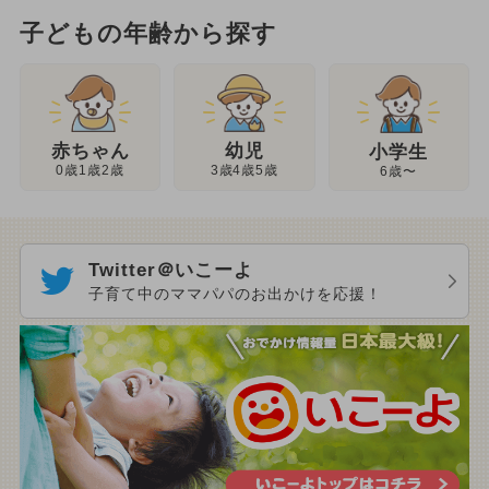
子どもの年齢から探す
幼児
赤ちゃん
小学生
3歳4歳5歳
0歳1歳2歳
6歳〜
Twitter＠いこーよ
子育て中のママパパのお出かけを応援！