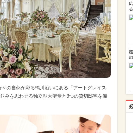
広
る
超
の
季折々の自然が彩る鴨川沿いにある「アートグレイス
並みを思わせる独立型大聖堂と3つの貸切邸宅を備