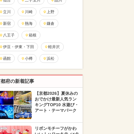
仙台
二子玉川
品川
立川
川崎
上野
新宿
熱海
鎌倉
八王子
箱根
伊豆・伊東・下田
軽井沢
函館
小樽
浜松
京都府の新着記事
【京都2026】夏休みの
おでかけ最新人気ラン
キングTOP10 水遊び・
アート・テーマパーク
リボンモチーフがかわ