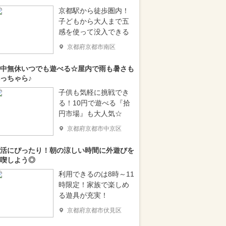
京都駅から徒歩圏内！
子どもから大人まで五
感を使って没入できる
京都府京都市南区
中無休いつでも遊べる☆屋内で雨も暑さも
っちゃら♪
子供も気軽に挑戦でき
る！10円で遊べる『拾
円市場』も大人気☆
京都府京都市中京区
活にぴったり！朝の涼しい時間に外遊びを
喫しよう◎
利用できるのは8時～11
時限定！家族で楽しめ
る遊具が充実！
京都府京都市伏見区