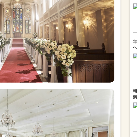
年
へ
朝
満