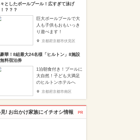
々としたボールプール！広すぎて泳げ
！？？？
巨大ボールプールで大
人も子供もおもいっき
り遊べます！
京都府京都市伏見区
豪華！8組最大24名様「ヒルトン」8施設
無料宿泊券
1泊朝食付き！プールに
大自然！子ども大満足
のヒルトンホテルへ
京都府京都市南区
必見! お出かけ家族にイチオシ情報
PR