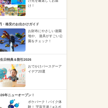
け先を厳選してお届
け！
円・格安のお出かけガイド
お財布にやさしい遊園
地や、 遊具がすごい公
園をチェック！
生日特典＆割引2026
おでかけバースデーア
イデア20選
026年ニューオープン！
ポケパーク！バイク体
験！ 宇宙兄弟！eスポ