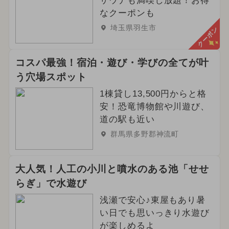
サウナも満喫し放題！お得
なクーポンも
埼玉県羽生市
クーポン
コスパ最強！宿泊・遊び・学びの全てが叶
う穴場スポット
1棟貸し13,500円からと格
安！恐竜博物館や川遊び、
道の駅も近い
群馬県多野郡神流町
大人気！人工の小川と噴水のある池「せせ
らぎ」で水遊び
浅瀬で安心♪東屋もあり暑
い日でも思いっきり水遊び
が楽しめるよ