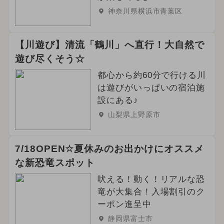
神奈川県横浜市青葉区
【川遊び】清流「鶴川」へ直行！大自然で
遊び尽くそう☆
都心から約60分で行ける川
は遊びがいっぱいの宿泊施
設にある♪
山梨県上野原市
7/18OPEN☆夏休みのお出かけにオススメ
な新恐竜スポット
吠える！動く！リアルな恐
竜が大集合！入場割引のク
ーポン進呈中
静岡県富士市