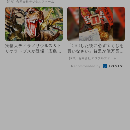
【PR】合同会社デジタルファーム
実物大ティラノサウルス＆ト
「〇〇した後に必ず宝くじを
リケラトプスが登場「広島恐
買いなさい」貧乏が億万長者
竜ワールド」開催 化石展示
に
【PR】合同会社デジタルファーム
も
Recommended by