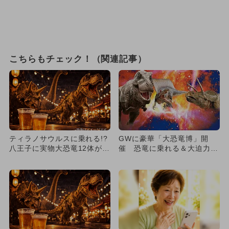
こちらもチェック！（関連記事）
ティラノサウルスに乗れる!?
GWに豪華「大恐竜博」開
八王子に実物大恐竜12体が集
催 恐竜に乗れる＆大迫力の
結、GWは「恐竜博」へ...
実物大も集結