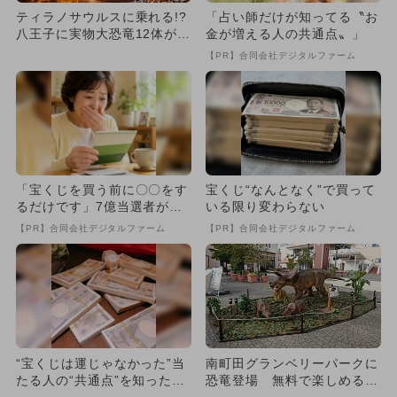
ティラノサウルスに乗れる!?
「占い師だけが知ってる〝お
八王子に実物大恐竜12体が集
金が増える人の共通点〟」
結、GWは「恐竜博」へ...
【PR】合同会社デジタルファーム
「宝くじを買う前に〇〇をす
宝くじ“なんとなく”で買って
るだけです」7億当選者が続
いる限り変わらない
出
【PR】合同会社デジタルファーム
【PR】合同会社デジタルファーム
“宝くじは運じゃなかった”当
南町田グランベリーパークに
たる人の“共通点”を知っただ
恐竜登場 無料で楽しめる＆
け
動かせる