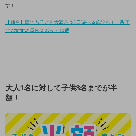
す！
【仙台】雨でも子ども大満足＆1日遊べる施設も！ 親子
におすすめ屋内スポット10選
大人1名に対して子供3名までが半
額！