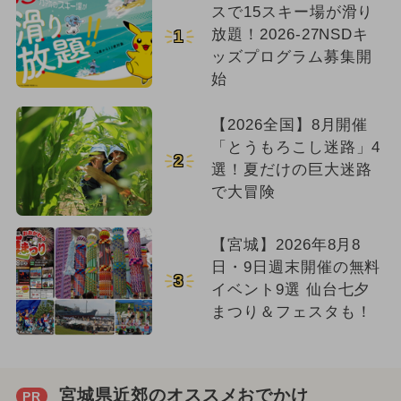
スで15スキー場が滑り
放題！2026-27NSDキ
1
ッズプログラム募集開
始
【2026全国】8月開催
「とうもろこし迷路」4
2
選！夏だけの巨大迷路
で大冒険
【宮城】2026年8月8
日・9日週末開催の無料
3
イベント9選 仙台七夕
まつり＆フェスタも！
宮城県近郊のオススメおでかけ
PR