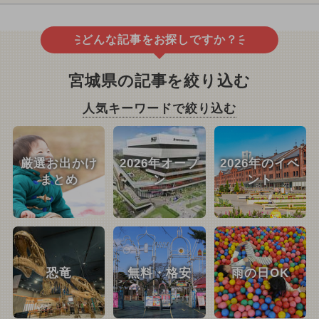
どんな記事をお探しですか？
宮城県の記事を絞り込む
人気キーワードで絞り込む
厳選お出かけ
2026年オープ
2026年のイベ
まとめ
ン
ント
恐竜
無料・格安
雨の日OK