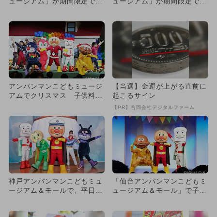
ュージアム」が期間限定で子
ュージアム」が期間限定で子
供半額！
供無料！
アンパンマンこどもミュージ
【当選】金運が上がる直前に
アムでクリスマス 子供料金
起こるサイン
半額も！
【PR】合同会社デジタルファーム
神戸アンパンマンこどもミュ
「仙台アンパンマンこどもミ
ージアム＆モールで、平日3
ュージアム＆モール」で子供
時以降のこどもチケットが半
チケット半額キャンペーン開
額
催