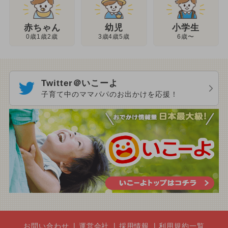
幼児
赤ちゃん
小学生
3歳4歳5歳
0歳1歳2歳
6歳〜
Twitter＠いこーよ
子育て中のママパパのお出かけを応援！
お問い合わせ
運営会社
採用情報
利用規約一覧