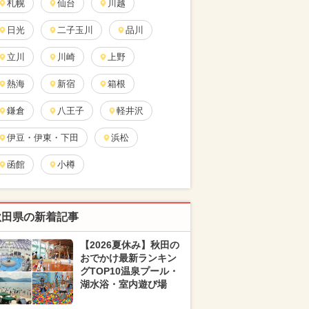
札幌
仙台
川越
日光
二子玉川
品川
立川
川崎
上野
熱海
新宿
箱根
鎌倉
八王子
軽井沢
伊豆・伊東・下田
浜松
函館
小樽
秋田県の新着記事
【2026夏休み】秋田の
おでかけ最新ランキン
グTOP10温泉プール・
湖水浴・室内遊び場