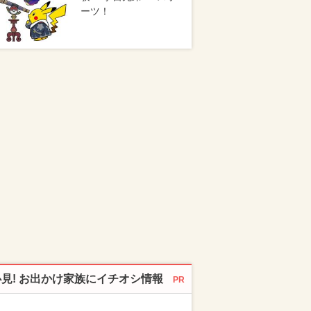
ーツ！
必見! お出かけ家族にイチオシ情報
PR