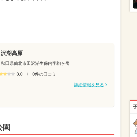
田沢湖高原
秋田県仙北市田沢湖生保内字駒ヶ岳
3.0
/
0件
の口コミ
詳細情報を見る
公園