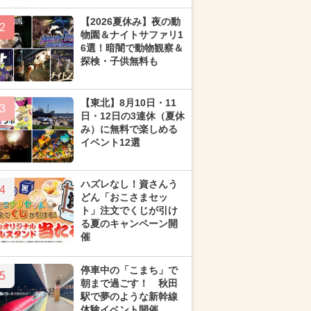
【2026夏休み】夜の動
2
物園＆ナイトサファリ1
6選！暗闇で動物観察＆
探検・子供無料も
【東北】8月10日・11
3
日・12日の3連休（夏休
み）に無料で楽しめる
イベント12選
ハズレなし！資さんう
4
どん「おこさまセッ
ト」注文でくじが引け
る夏のキャンペーン開
催
停車中の「こまち」で
5
朝まで過ごす！ 秋田
駅で夢のような新幹線
体験イベント開催