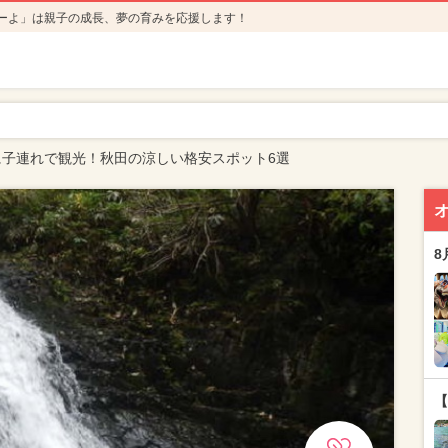
ーよ」は親子の成長、夢の育みを応援します！
に子連れで観光！秋田の涼しい格安スポット6選
8
【