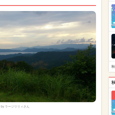
秋
by ラージリリィさん