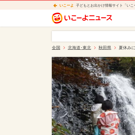
いこーよ
子どもとお出かけ情報サイト「いこ
全国
北海道･東北
秋田県
夏休み