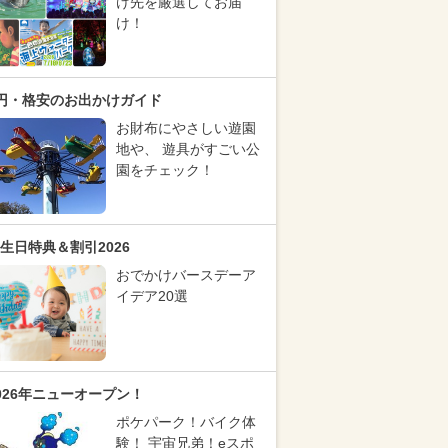
け先を厳選してお届
け！
円・格安のお出かけガイド
お財布にやさしい遊園
地や、 遊具がすごい公
園をチェック！
生日特典＆割引2026
おでかけバースデーア
イデア20選
026年ニューオープン！
ポケパーク！バイク体
験！ 宇宙兄弟！eスポ