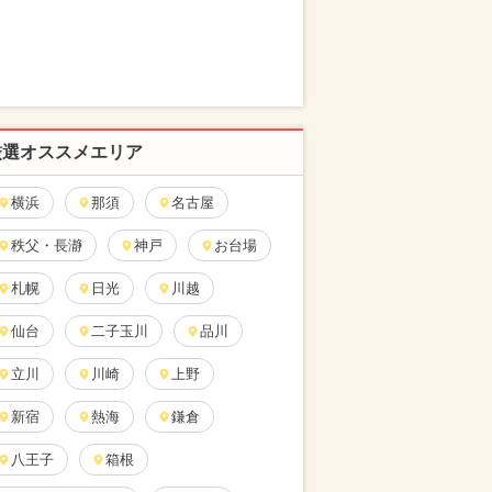
厳選オススメエリア
横浜
那須
名古屋
秩父・長瀞
神戸
お台場
札幌
日光
川越
仙台
二子玉川
品川
立川
川崎
上野
新宿
熱海
鎌倉
八王子
箱根