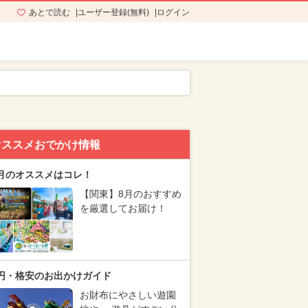
あとで読む
ユーザー登録(無料)
ログイン
オススメおでかけ情報
月のオススメはコレ！
【関東】8月のおすすめ
を厳選してお届け！
円・格安のお出かけガイド
お財布にやさしい遊園