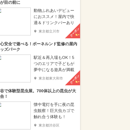
が目の前に
動物ふれあいデビュー
におススメ！屋内で快
適＆ドリンクバーあり
クーポン
東京都立川市
心安全で遊べる！ボーネルンド監修の屋内
ッズパーク
駅近＆再入場もOK！5
つのエリアで子どもが
夢中になる遊具が満載
クーポン
東京都東大和市
谷で体験型昆虫展。700体以上の昆虫が大
合！
懐中電灯を手に夜の昆
虫観察！巨大虫カゴで
触れ合う体験も！
東京都渋谷区