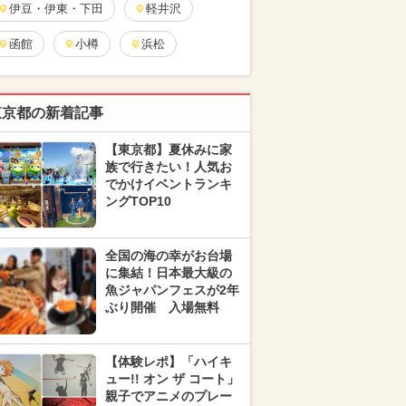
伊豆・伊東・下田
軽井沢
函館
小樽
浜松
東京都の新着記事
【東京都】夏休みに家
族で行きたい！人気お
でかけイベントランキ
ングTOP10
全国の海の幸がお台場
に集結！日本最大級の
魚ジャパンフェスが2年
ぶり開催 入場無料
【体験レポ】「ハイキ
ュー!! オン ザ コート」
親子でアニメのプレー