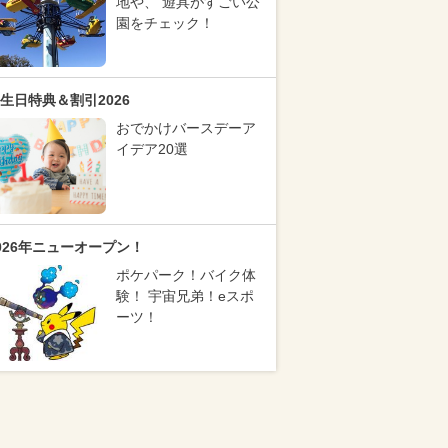
地や、 遊具がすごい公
園をチェック！
生日特典＆割引2026
おでかけバースデーア
イデア20選
026年ニューオープン！
ポケパーク！バイク体
験！ 宇宙兄弟！eスポ
ーツ！