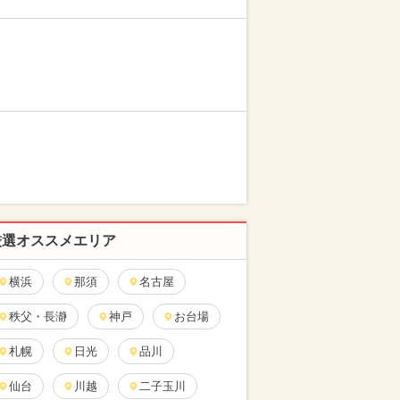
厳選オススメエリア
横浜
那須
名古屋
秩父・長瀞
神戸
お台場
札幌
日光
品川
仙台
川越
二子玉川