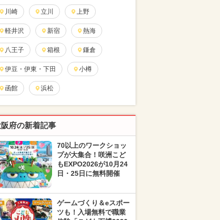
川崎
立川
上野
軽井沢
新宿
熱海
八王子
箱根
鎌倉
伊豆・伊東・下田
小樽
函館
浜松
大阪府の新着記事
70以上のワークショッ
プが大集合！咲洲こど
もEXPO2026が10月24
日・25日に無料開催
ゲームづくり＆eスポー
ツも！入場無料で職業