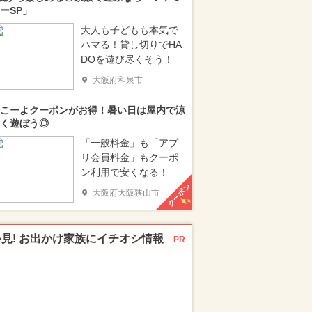
ーSP」
大人も子どもも本気で
ハマる！貸し切りでHA
DOを遊び尽くそう！
大阪府和泉市
こーよクーポンがお得！暑い日は屋内で涼
く遊ぼう◎
「一般料金」も「アプ
リ会員料金」もクーポ
ン利用で安くなる！
クーポン
大阪府大阪狭山市
必見! お出かけ家族にイチオシ情報
PR