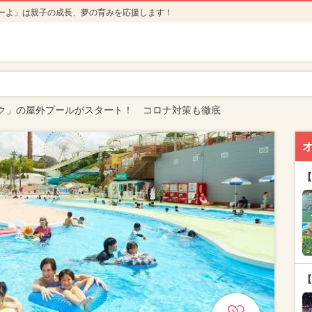
ーよ」は親子の成長、夢の育みを応援します！
ク」の屋外プールがスタート！ コロナ対策も徹底
【
【