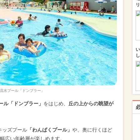
リ
い
し
流水プール「ドンブラー」
プール「ドンブラー」
をはじめ、
丘の上からの眺望が
。
キッズプール
「わんぱくプール」
や、奥に行くほど
幅広い年齢層が楽しめます。