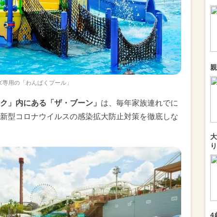
親
ズ専用の「わんぱくプール」
ク」内にある「ザ・ブーン」
は、毎年家族連れでに
新型コロナウイルスの感染拡大防止対策を徹底しな
大
り
4