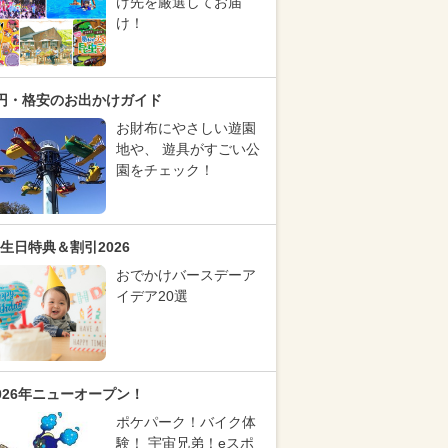
け先を厳選してお届
け！
円・格安のお出かけガイド
お財布にやさしい遊園
地や、 遊具がすごい公
園をチェック！
生日特典＆割引2026
おでかけバースデーア
イデア20選
026年ニューオープン！
ポケパーク！バイク体
験！ 宇宙兄弟！eスポ