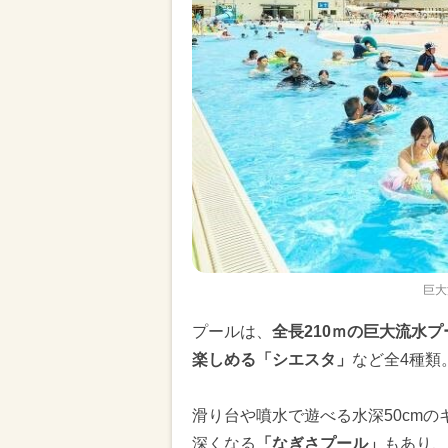
巨大
プールは、
全長210ｍの巨大流水
楽しめる「シエスタ」
など全4種類
滑り台や噴水で遊べる水深50cmの
深くなる
「なぎさプール」
もあり、