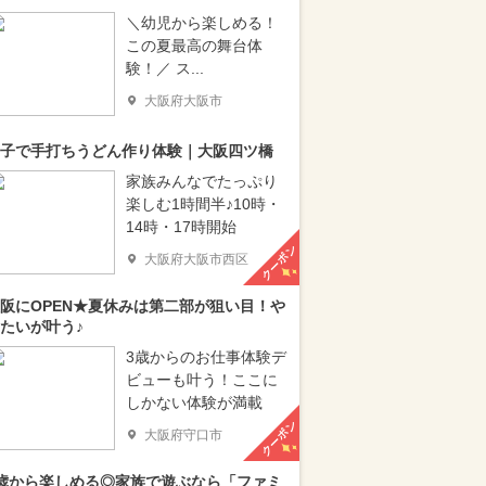
＼幼児から楽しめる！
この夏最高の舞台体
験！／ ス...
大阪府大阪市
子で手打ちうどん作り体験｜大阪四ツ橋
家族みんなでたっぷり
楽しむ1時間半♪10時・
14時・17時開始
クーポン
大阪府大阪市西区
阪にOPEN★夏休みは第二部が狙い目！や
たいが叶う♪
3歳からのお仕事体験デ
ビューも叶う！ここに
しかない体験が満載
クーポン
大阪府守口市
歳から楽しめる◎家族で遊ぶなら「ファミ