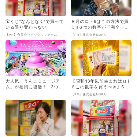
宝くじ“なんとなく”で買って
８月のロト6はこの方法で買
いる限り変わらない
え!!６つの数字が『完全一
致』する方法
【PR】合同会社デジタルファーム
【PR】株式会社MURA
大人気「うんこミュージア
【昭和43年以前生まれはロト
ム」が福岡に復活！ 3つの
６この数字を買うべき】6つ
新アトラクションでパワーア
の数字が「完全一致」する
【PR】株式会社MURA
ップ
方...