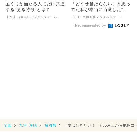
宝くじが当たる人にだけ共通
「どうせ当たらない」と思っ
する“ある特徴”とは？
てた私が本当に当選した“買
い方”がこれ
【PR】合同会社デジタルファーム
【PR】合同会社デジタルファーム
Recommended by
全国
九州･沖縄
福岡県
一度は行きたい！ ビル屋上から絶叫コ