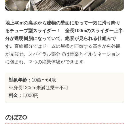
地上40mの高さから建物の壁面に沿って一気に滑り降り
るチューブ型スライダー！ 全長100mのスライダー上半
分が透明樹脂になっていて、絶景が見られる仕組みで
す。
直線部分ではドームの屋根と匹敵する高さから外観
が見渡せ、スパイラル部分では音楽とイルミネーション
に包まれ、２つの絶景体験ができます。
対象年齢：
10歳〜64歳
※身長130cm未満は乗車不可
料金：
1,000円
のぼZO