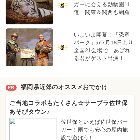
ガーに会える動物園11
2
選 関東＆関西も網羅
いよいよ開幕！「恐竜
パーク」が7月18日より
3
全国21会場で あばれ
る君がゲスト出演！
福岡県近郊のオススメおでかけ
PR
ご当地コラボもたくさん☆サープラ佐世保
あそびタウン♪
佐世保といえば佐世保バー
ガー！雨でも安心の屋内施
設で遊ぼう♪