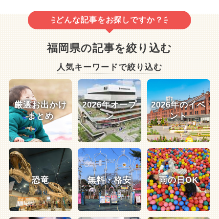
どんな記事をお探しですか？
福岡県の記事を絞り込む
人気キーワードで絞り込む
厳選お出かけ
2026年オープ
2026年のイベ
まとめ
ン
ント
恐竜
無料・格安
雨の日OK