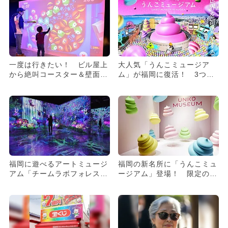
一度は行きたい！ ビル屋上
大人気「うんこミュージア
から絶叫コースター＆壁面ス
ム」が福岡に復活！ 3つの
ライダー
新アトラクションでパワーア
ップ
福岡に遊べるアートミュージ
福岡の新名所に「うんこミュ
アム「チームラボフォレス
ージアム」登場！ 限定の最
ト」OPEN
新体験も