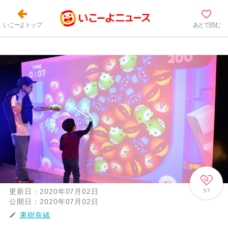
いこーよトップ
あとで読む
更新日：
2020年07月02日
57
公開日：
2020年07月02日
東樹奈緒