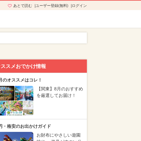
あとで読む
ユーザー登録(無料)
ログイン
オススメおでかけ情報
月のオススメはコレ！
【関東】8月のおすすめ
を厳選してお届け！
円・格安のお出かけガイド
お財布にやさしい遊園