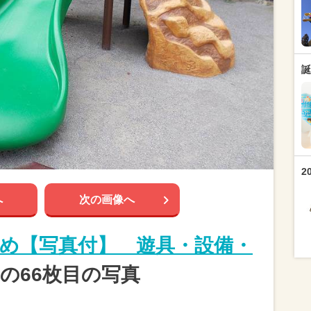
誕
2
へ
次の画像へ
め【写真付】 遊具・設備・
の66枚目の写真