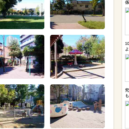
係
1
よ
究
も