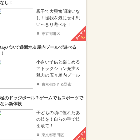
なし！
親子で大興奮間違いな
し！怪我を気にせず思
いっきり遊べる！
クーポン
東京都港区
Dayパスで遊園地＆屋内プールで遊べる
！
小さい子供と楽しめる
アトラクション充実＆
魅力の広々屋内プール
東京都あきる野市
極のドッジボール？ゲームでもスポーツで
ない新体験
子どもの頃に憧れたあ
の技を！自らの手で技
を放て！
クーポン
東京都墨田区