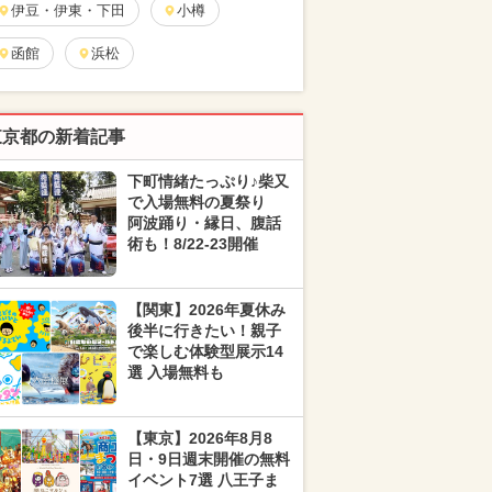
伊豆・伊東・下田
小樽
函館
浜松
東京都の新着記事
下町情緒たっぷり♪柴又
で入場無料の夏祭り
阿波踊り・縁日、腹話
術も！8/22-23開催
【関東】2026年夏休み
後半に行きたい！親子
で楽しむ体験型展示14
選 入場無料も
【東京】2026年8月8
日・9日週末開催の無料
イベント7選 八王子ま