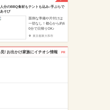
人分のBBQ食材もテントも込み♪手ぶらで
あそび
面倒な準備や片付けは
一切なし！都心から約6
0分で日帰りOK♪
東京都東大和市
必見! お出かけ家族にイチオシ情報
PR