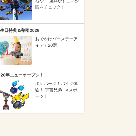
地や、 遊具がすごい公
園をチェック！
生日特典＆割引2026
おでかけバースデーア
イデア20選
026年ニューオープン！
ポケパーク！バイク体
験！ 宇宙兄弟！eスポ
ーツ！