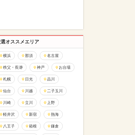
厳選オススメエリア
横浜
那須
名古屋
秩父・長瀞
神戸
お台場
札幌
日光
品川
仙台
川越
二子玉川
川崎
立川
上野
軽井沢
新宿
熱海
八王子
箱根
鎌倉