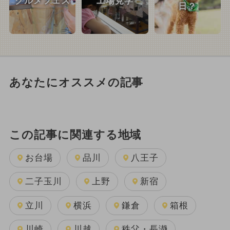
グルメフェス
工場見学
日？
あなたにオススメの記事
この記事に関連する地域
お台場
品川
八王子
二子玉川
上野
新宿
立川
横浜
鎌倉
箱根
川崎
川越
秩父・長瀞