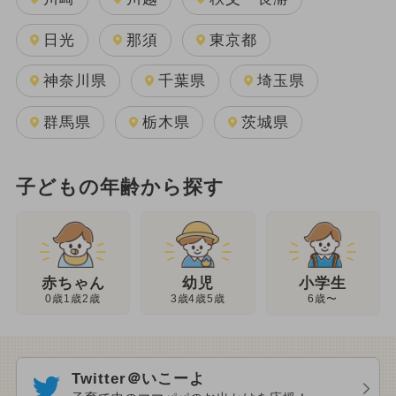
日光
那須
東京都
神奈川県
千葉県
埼玉県
群馬県
栃木県
茨城県
子どもの年齢から探す
幼児
赤ちゃん
小学生
3歳4歳5歳
0歳1歳2歳
6歳〜
Twitter＠いこーよ