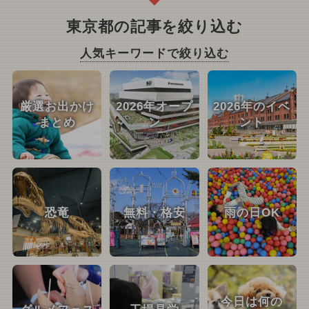
東京都の記事を絞り込む
人気キーワードで絞り込む
厳選お出かけ
2026年オープ
2026年のイベ
まとめ
ン
ント
恐竜
無料・格安
雨の日OK
今日は何の