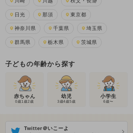
川崎
川越
秩父・長瀞
日光
那須
東京都
神奈川県
千葉県
埼玉県
群馬県
栃木県
茨城県
子どもの年齢から探す
幼児
赤ちゃん
小学生
3歳4歳5歳
0歳1歳2歳
6歳〜
Twitter＠いこーよ