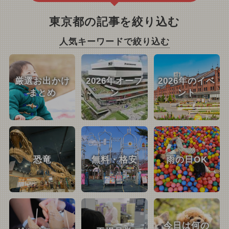
東京都の記事を絞り込む
人気キーワードで絞り込む
厳選お出かけ
2026年オープ
2026年のイベ
まとめ
ン
ント
恐竜
無料・格安
雨の日OK
今日は何の