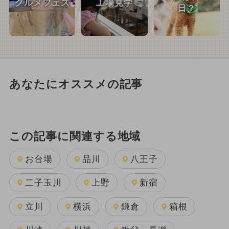
グルメフェス
工場見学
日？
あなたにオススメの記事
この記事に関連する地域
お台場
品川
八王子
二子玉川
上野
新宿
立川
横浜
鎌倉
箱根