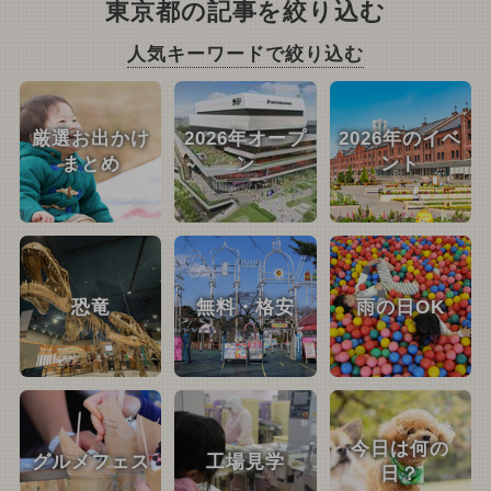
東京都の記事を絞り込む
人気キーワードで絞り込む
厳選お出かけ
2026年オープ
2026年のイベ
まとめ
ン
ント
恐竜
無料・格安
雨の日OK
今日は何の
グルメフェス
工場見学
日？