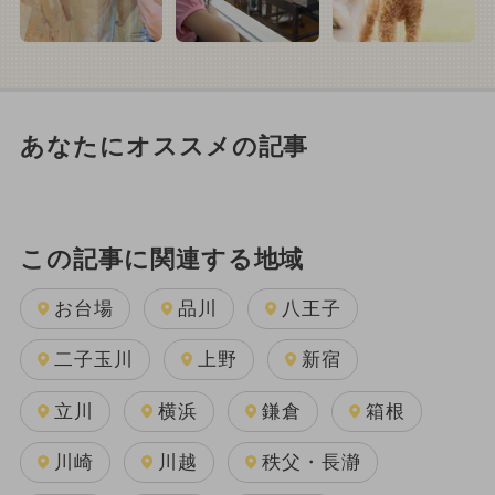
あなたにオススメの記事
この記事に関連する地域
お台場
品川
八王子
二子玉川
上野
新宿
立川
横浜
鎌倉
箱根
川崎
川越
秩父・長瀞