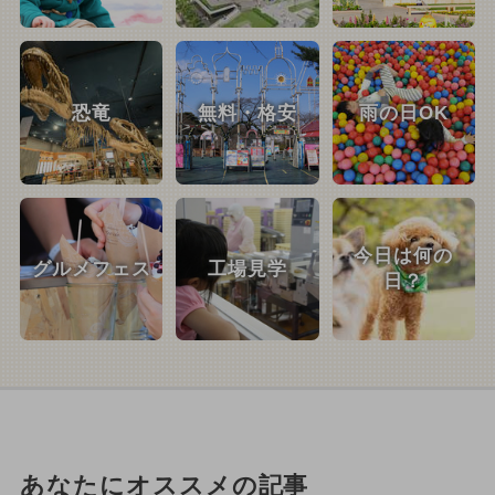
恐竜
無料・格安
雨の日OK
今日は何の
グルメフェス
工場見学
日？
あなたにオススメの記事