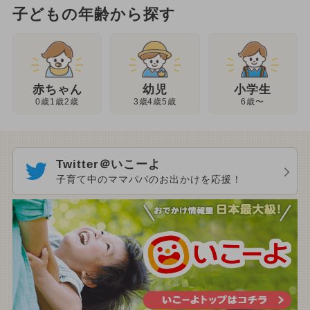
子どもの年齢から探す
幼児
赤ちゃん
小学生
3歳4歳5歳
0歳1歳2歳
6歳〜
Twitter＠いこーよ
子育て中のママパパのお出かけを応援！