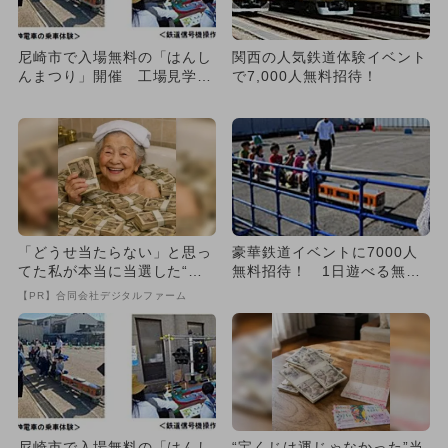
尼崎市で入場無料の「はんし
関西の人気鉄道体験イベント
んまつり」開催 工場見学＆
で7,000人無料招待！
雪遊びも
「どうせ当たらない」と思っ
豪華鉄道イベントに7000人
てた私が本当に当選した“買
無料招待！ 1日遊べる無料
い方”がこれ
エリアも！
【PR】合同会社デジタルファーム
尼崎市で入場無料の「はんし
“宝くじは運じゃなかった”当