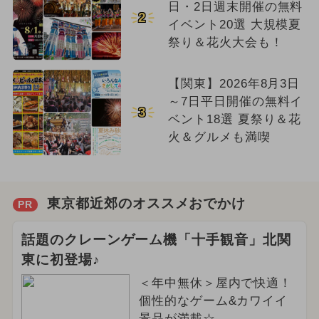
日・2日週末開催の無料
2
イベント20選 大規模夏
祭り＆花火大会も！
【関東】2026年8月3日
～7日平日開催の無料イ
3
ベント18選 夏祭り＆花
火＆グルメも満喫
東京都近郊のオススメおでかけ
PR
話題のクレーンゲーム機「十手観音」北関
東に初登場♪
＜年中無休＞屋内で快適！
個性的なゲーム&カワイイ
景品が満載☆