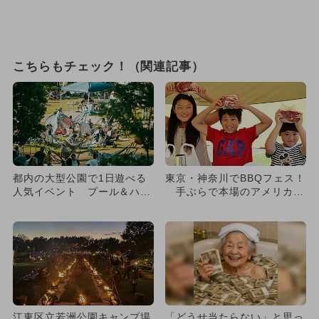
こちらもチェック！（関連記事）
都内の大型公園で1日遊べる
東京・神奈川でBBQフェス！
人気イベント プール＆ハン
手ぶらで本場のアメリカ式
モックも
を体験
江東区立若洲公園キャンプ場
「どうせ当たらない」と思っ