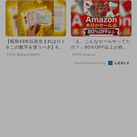
【昭和43年以前生まれはロト
「え、こんなセールやってた
６この数字を買うべき】6つ
の？」80％OFF以上が続々
の数字が「完全一致」する
登場！Amazonの本気が...
【PR】株式会社MURA
【PR】Amazon
方...
Recommended by