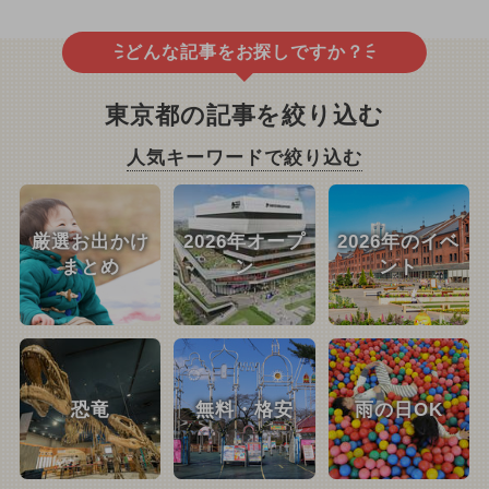
どんな記事をお探しですか？
東京都の記事を絞り込む
人気キーワードで絞り込む
厳選お出かけ
2026年オープ
2026年のイベ
まとめ
ン
ント
恐竜
無料・格安
雨の日OK