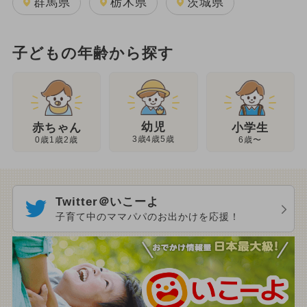
群馬県
栃木県
茨城県
子どもの年齢から探す
幼児
赤ちゃん
小学生
3歳4歳5歳
0歳1歳2歳
6歳〜
Twitter＠いこーよ
子育て中のママパパのお出かけを応援！