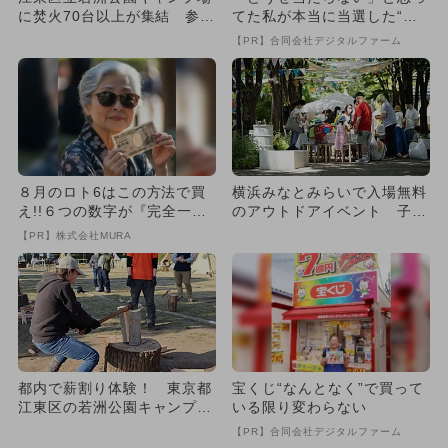
に焚火70台以上が集結 参加
てた私が本当に当選した“買
無料「焚火クラブ2024」...
い方”がこれ
【PR】合同会社デジタルファーム
８月のロト6はこの方法で買
横浜みなとみらいで入場無料
え!!６つの数字が『完全一
のアウトドアイベント 子供
致』する方法
エリアも
【PR】株式会社MURA
都内で薪割り体験！ 東京都
宝くじ“なんとなく”で買って
江東区の若洲公園キャンプ場
いる限り変わらない
で「薪割クラブ2025」が
【PR】合同会社デジタルファーム
開...