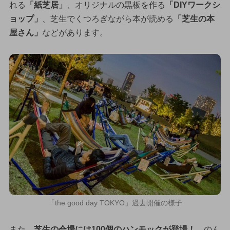
れる
「紙芝居」
、オリジナルの黒板を作る
「DIYワークシ
ョップ」
、芝生でくつろぎながら本が読める
「芝生の本
屋さん」
などがあります。
「the good day TOKYO」過去開催の様子
また、
芝生の会場には100個のハンモックが登場！
のん