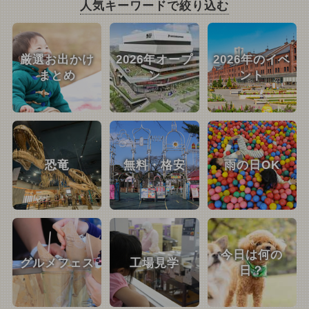
人気キーワードで絞り込む
厳選お出かけ
2026年オープ
2026年のイベ
まとめ
ン
ント
恐竜
無料・格安
雨の日OK
今日は何の
グルメフェス
工場見学
日？