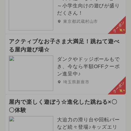
～小学生向けの遊びが盛り
だくさん！
東京都武蔵村山市
クーポン
アクティブなお子さま大満足！跳ねて遊べ
る屋内遊び場☆
ダンクやドッジボールもで
き、今なら半額OFFクーポ
ン進呈中♪
埼玉県新座市
クーポン
屋内で楽しく遊ぼう☆進化した跳ねる×〇
〇体験
大迫力の滑り台や回転バー
など続々登場♪キッズエリ