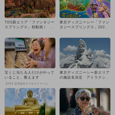
TDS新エリア「ファンタジー
東京ディズニーシー「ファン
スプリングス」初動画！ 新
タジースプリングス」2024
ホテルも
年6月開業
宝くじ当たる人だけがやって
東京ディズニーシー新エリア
いること、教えます
の施設名決定 アトラクショ
ン詳細も
【PR】合同会社デジタルファーム