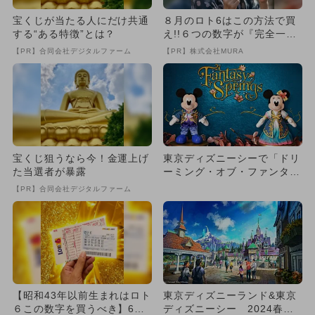
宝くじが当たる人にだけ共通
８月のロト6はこの方法で買
する“ある特徴”とは？
え!!６つの数字が『完全一
致』する方法
【PR】合同会社デジタルファーム
【PR】株式会社MURA
宝くじ狙うなら今！金運上げ
東京ディズニーシーで「ドリ
た当選者が暴露
ーミング・オブ・ファンタジ
ースプリングス」開催
【PR】合同会社デジタルファーム
【昭和43年以前生まれはロト
東京ディズニーランド&東京
６この数字を買うべき】6つ
ディズニーシー 2024春イ