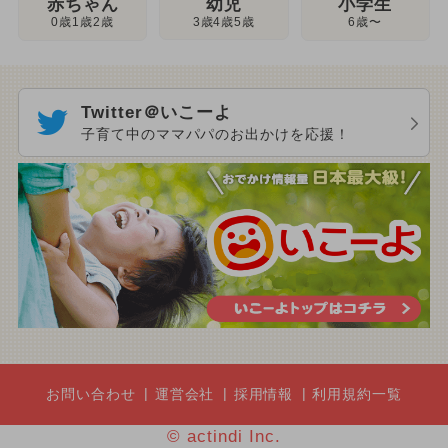
幼児
赤ちゃん
小学生
3歳4歳5歳
0歳1歳2歳
6歳〜
Twitter＠いこーよ
子育て中のママパパのお出かけを応援！
お問い合わせ
運営会社
採用情報
利用規約一覧
© actindi Inc.