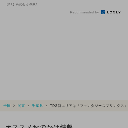
の数字が「完全一致」する
ベント発表
【PR】株式会社MURA
方...
Recommended by
全国
関東
千葉県
TDS新エリアは「ファンタジースプリングス
オススメおでかけ情報