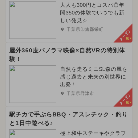
大人も300円とコスパ◎年
間350の体験でいつでも新
しい発見☆
千葉県印旛郡栄町
クーポン
屋外360度パノラマ映像×自然VRの特別体
験！
自然を走るミニSL森の風を
感じ過去と未来の別世界に
出発！
千葉県君津市
クーポン
駅チカで手ぶらBBQ・アスレチック・釣り
と1日中遊べる♪
極上和牛ステーキやクラフ