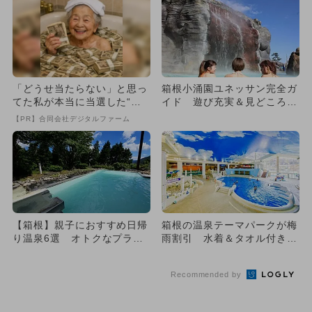
「どうせ当たらない」と思っ
箱根小涌園ユネッサン完全ガ
てた私が本当に当選した“買
イド 遊び充実＆見どころ全
い方”がこれ
紹介！
【PR】合同会社デジタルファーム
【箱根】親子におすすめ日帰
箱根の温泉テーマパークが梅
り温泉6選 オトクなプラン
雨割引 水着＆タオル付きで
で露天風呂・個室・食事も満
手ぶらOK
喫
Recommended by