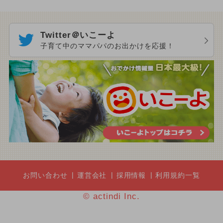
Twitter＠いこーよ
子育て中のママパパのお出かけを応援！
お問い合わせ
運営会社
採用情報
利用規約一覧
© actindi Inc.