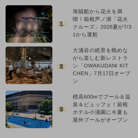
海賊船から花火を満
喫！箱根芦ノ湖「花火
1
クルーズ」2026夏が7/3
1から運航
大涌谷の絶景を眺めな
がら楽しむ新レストラ
ン「OWAKUDANI KIT
2
CHEN」7月17日オープ
ン
標高600mでプール＆温
泉＆ビュッフェ！箱根
3
ホテル小涌園に今夏も
屋外プールがオープン