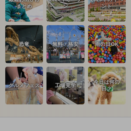
まとめ
ン
ント
恐竜
無料・格安
雨の日OK
今日は何の
グルメフェス
工場見学
日？