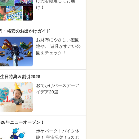
け先を厳選してお届
け！
円・格安のお出かけガイド
お財布にやさしい遊園
地や、 遊具がすごい公
園をチェック！
生日特典＆割引2026
おでかけバースデーア
イデア20選
026年ニューオープン！
ポケパーク！バイク体
験！ 宇宙兄弟！eスポ