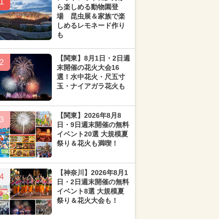
1
ら楽しめる動物園登
場 昆虫展＆家族で楽
しめるレモネード作り
も
【関東】8月1日・2日週
2
末開催の花火大会16
選！水中花火・尺五寸
玉・ナイアガラ花火も
【関東】2026年8月8
3
日・9日週末開催の無料
イベント20選 大規模夏
祭り＆花火も満喫！
【神奈川】2026年8月1
4
日・2日週末開催の無料
イベント8選 大規模夏
祭り＆花火大会も！