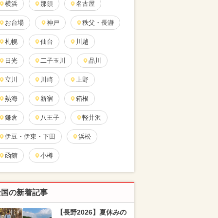
横浜
那須
名古屋
お台場
神戸
秩父・長瀞
札幌
仙台
川越
日光
二子玉川
品川
立川
川崎
上野
熱海
新宿
箱根
鎌倉
八王子
軽井沢
伊豆・伊東・下田
浜松
函館
小樽
全国の新着記事
【長野2026】夏休みの