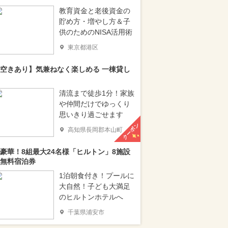
教育資金と老後資金の
貯め方・増やし方＆子
供のためのNISA活用術
東京都港区
空きあり】気兼ねなく楽しめる 一棟貸し
清流まで徒歩1分！家族
や仲間だけでゆっくり
思いきり過ごせます
クーポン
高知県長岡郡本山町
豪華！8組最大24名様「ヒルトン」8施設
無料宿泊券
1泊朝食付き！プールに
大自然！子ども大満足
のヒルトンホテルへ
千葉県浦安市