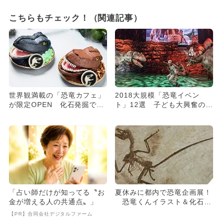
こちらもチェック！（関連記事）
世界観満載の「恐竜カフェ」
2018大規模「恐竜イベン
が限定OPEN 化石発掘でき
ト」12選 子ども大興奮のお
るケーキも
すすめを厳選
「占い師だけが知ってる〝お
夏休みに都内で恐竜企画展！
金が増える人の共通点〟」
恐竜くんイラスト＆化石レ
プリカも
【PR】合同会社デジタルファーム