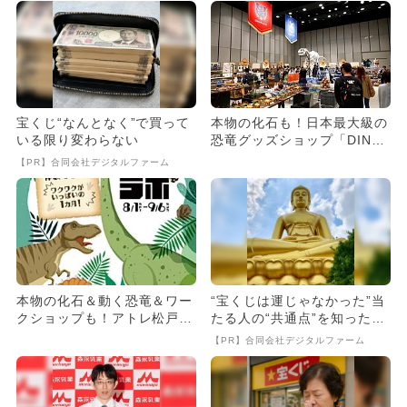
宝くじ“なんとなく”で買って
本物の化石も！日本最大級の
いる限り変わらない
恐竜グッズショップ「DINO
バザール」がGWの渋谷に
【PR】合同会社デジタルファーム
登...
本物の化石＆動く恐竜＆ワー
“宝くじは運じゃなかった”当
クショップも！アトレ松戸で
たる人の“共通点”を知っただ
夏休みに「恐竜ラボ」開催
け
【PR】合同会社デジタルファーム