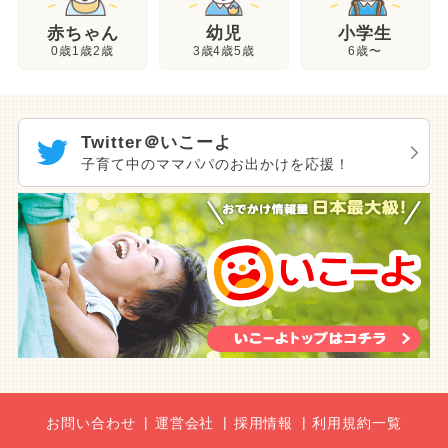
幼児
赤ちゃん
小学生
3歳4歳5歳
0歳1歳2歳
6歳〜
Twitter＠いこーよ
子育て中のママパパのお出かけを応援！
お問い合わせ
運営会社
採用情報
利用規約一覧