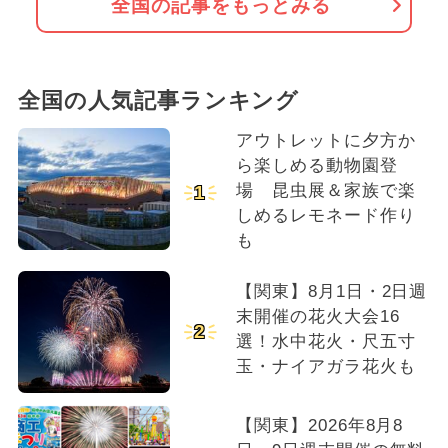
全国の記事をもっとみる
全国の人気記事ランキング
アウトレットに夕方か
ら楽しめる動物園登
場 昆虫展＆家族で楽
1
しめるレモネード作り
も
【関東】8月1日・2日週
末開催の花火大会16
2
選！水中花火・尺五寸
玉・ナイアガラ花火も
【関東】2026年8月8