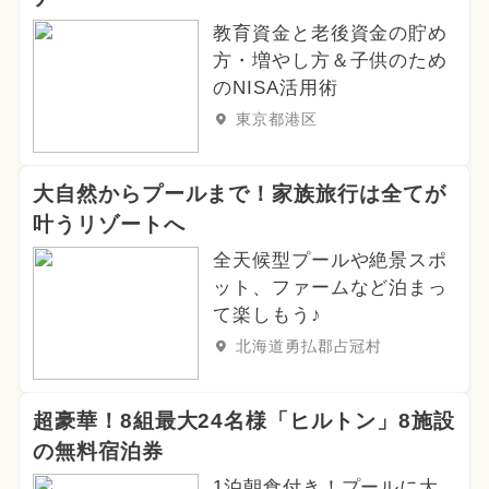
教育資金と老後資金の貯め
方・増やし方＆子供のため
のNISA活用術
東京都港区
大自然からプールまで！家族旅行は全てが
叶うリゾートへ
全天候型プールや絶景スポ
ット、ファームなど泊まっ
て楽しもう♪
北海道勇払郡占冠村
超豪華！8組最大24名様「ヒルトン」8施設
の無料宿泊券
1泊朝食付き！プールに大