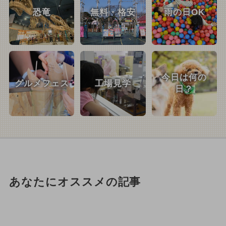
恐竜
無料・格安
雨の日OK
今日は何の
グルメフェス
工場見学
日？
あなたにオススメの記事