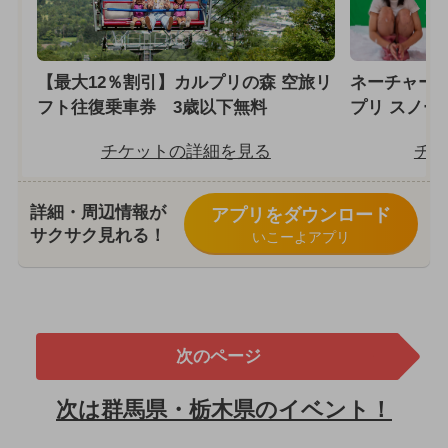
【最大12％割引】カルプリの森 空旅リ
ネーチャーラ
フト往復乗車券 3歳以下無料
プリ スノー
チケットの詳細を見る
チケ
詳細・周辺情報が
アプリをダウンロード
サクサク見れる！
いこーよアプリ
次のページ
次は群馬県・栃木県のイベント！