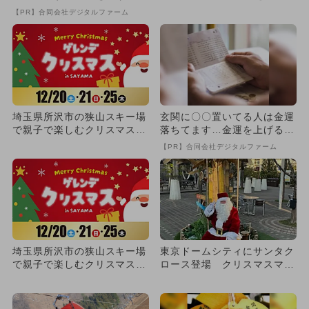
法とは
ー場！
【PR】合同会社デジタルファーム
埼玉県所沢市の狭山スキー場
玄関に〇〇置いてる人は金運
で親子で楽しむクリスマスイ
落ちてます…金運を上げる方
ベント開催！
法とは
【PR】合同会社デジタルファーム
埼玉県所沢市の狭山スキー場
東京ドームシティにサンタク
で親子で楽しむクリスマスイ
ロース登場 クリスマスマー
ベント開催！
ケットも