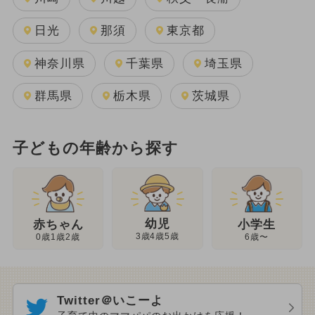
日光
那須
東京都
神奈川県
千葉県
埼玉県
群馬県
栃木県
茨城県
子どもの年齢から探す
幼児
赤ちゃん
小学生
3歳4歳5歳
0歳1歳2歳
6歳〜
Twitter＠いこーよ