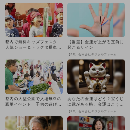
都内で無料キッズフェスタ
【当選】金運が上がる直前に
人気ショー＆トラクタ乗車＆
起こるサイン
収穫体験
【PR】合同会社デジタルファーム
都内の大型公園で入場無料の
あなたの金運はどう？宝くじ
豪華イベント 子供の遊び＆
に縁がある時、金運はこう変
体験充実
わる
【PR】合同会社デジタルファーム