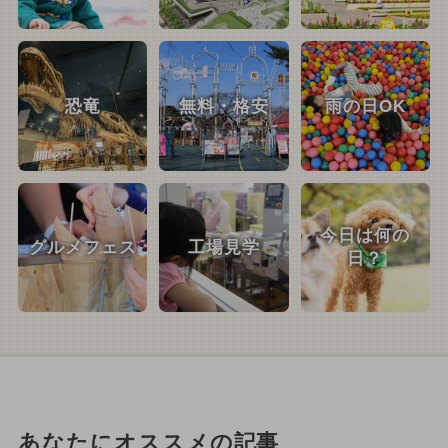
恐竜
無料・格安
雨の日OK
今日は何の
グルメフェス
工場見学
日？
あなたにオススメの記事