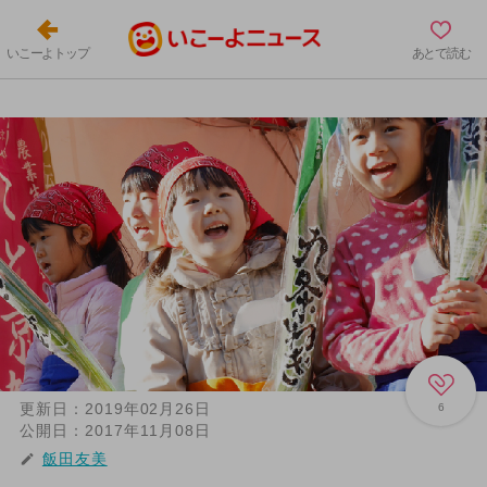
いこーよトップ
あとで読む
更新日：
2019年02月26日
6
公開日：
2017年11月08日
飯田友美