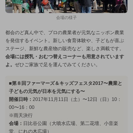
会場の様子
都会のど真ん中で、プロの農業者が元気なニッポン農業
を発信するイベント。新しい食育体験や、子どもが喜ぶ
ステージ、新鮮な農産物の販売など、楽しさ満載です。
会場には授乳・おむつ替えコーナーも用意されています
よ。
ぜひご家族で足を運んでみてください。
■第８回ファーマーズ＆キッズフェスタ2017〜農業と
子どもの元気が日本を元気にする〜
開催日時：
2017年11月11日（土）〜12日（日）10：
00〜16：00
※雨天決行
会場：
日比谷公園（大噴水広場、第二花壇、小音楽
堂、にれの木広場）