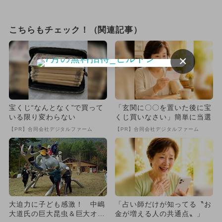
こちらもチェック！（関連記事）
×
宝くじ“なんとなく”で買って
「玄関に〇〇を置いた後に宝
いる限り変わらない
くじ買いなさい」簡単に当選
【PR】合同会社デジタルファーム
【PR】合同会社デジタルファーム
大迫力に子ども感激！ 中嶋
「占い師だけが知ってる〝お
大道氏の巨大昆虫＆巨大オブ
金が増える人の共通点〟」