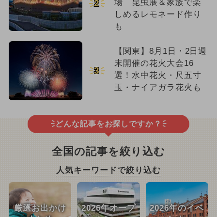
場 昆虫展＆家族で楽
2
しめるレモネード作り
も
【関東】8月1日・2日週
末開催の花火大会16
3
選！水中花火・尺五寸
玉・ナイアガラ花火も
どんな記事をお探しですか？
全国の記事を絞り込む
人気キーワードで絞り込む
厳選お出かけ
2026年オープ
2026年のイベ