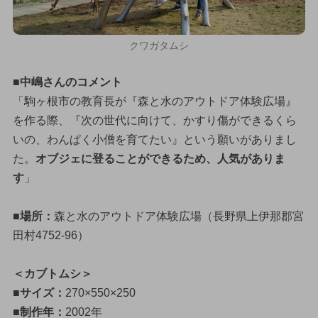
クワガタムシ
■中嶋さんのコメント
「駒ヶ根市の教育長が『森と水のアウトドア体験広場』
を作る際、『次の世代に向けて、かすり傷ができるくら
いの、わんぱく小僧を育てたい』という願いがありまし
た。
オブジェに登ることができるため、人気がありま
す
」
■場所：
森と水のアウトドア体験広場（長野県上伊那郡宮
田村4752-96）
＜カブトムシ＞
■サイズ：
270×550×250
■制作年：
2002年