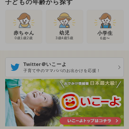
子どもの年齢から探す
幼児
赤ちゃん
小学生
3歳4歳5歳
0歳1歳2歳
6歳〜
Twitter＠いこーよ
子育て中のママパパのお出かけを応援！