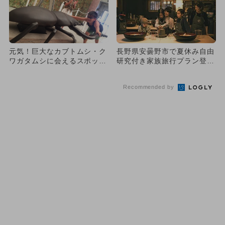
元気！巨大なカブトムシ・ク
長野県安曇野市で夏休み自由
ワガタムシに会えるスポッ
研究付き家族旅行プラン登
ト！【九州】
場 そば打ち体験や昆虫採集
など
Recommended by