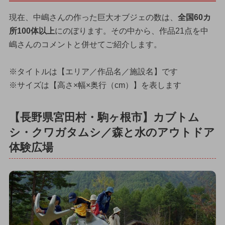
現在、中嶋さんの作った巨大オブジェの数は、
全国60カ
所100体以上
にのぼります。その中から、作品21点を中
嶋さんのコメントと併せてご紹介します。
※タイトルは【エリア／作品名／施設名】です
※サイズは【高さ×幅×奥行（cm）】を表します
【長野県宮田村・駒ヶ根市】カブトム
シ・クワガタムシ／森と水のアウトドア
体験広場