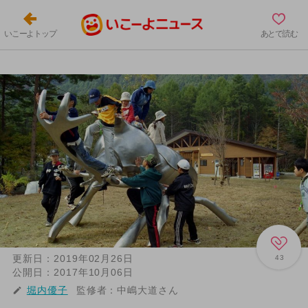
いこーよトップ
あとで読む
更新日：
2019年02月26日
43
公開日：
2017年10月06日
堀内優子
監修者：
中嶋大道さん