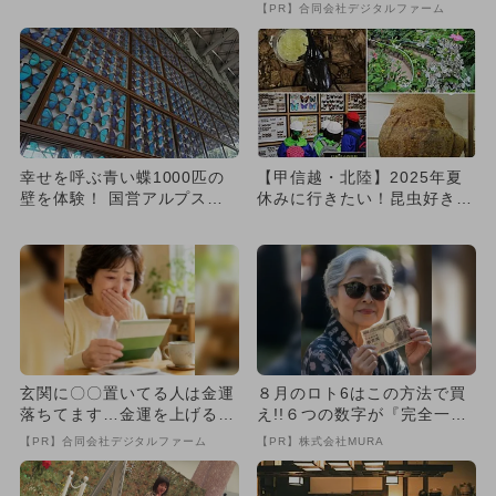
ジェ21選
【PR】合同会社デジタルファーム
幸せを呼ぶ青い蝶1000匹の
【甲信越・北陸】2025年夏
壁を体験！ 国営アルプスあ
休みに行きたい！昆虫好き親
づみの公園で世界の昆虫展
子におすすめのスポット7選
玄関に〇〇置いてる人は金運
８月のロト6はこの方法で買
落ちてます…金運を上げる方
え!!６つの数字が『完全一
法とは
致』する方法
【PR】合同会社デジタルファーム
【PR】株式会社MURA