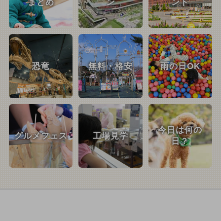
まとめ
ン
ント
恐竜
無料・格安
雨の日OK
今日は何の
グルメフェス
工場見学
日？