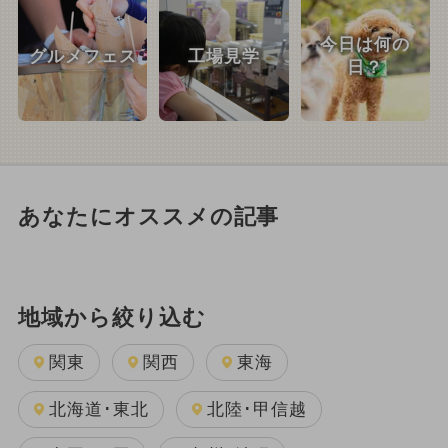
今日は何の
グルメフェス
工場見学
日？
あなたにオススメの記事
地域から絞り込む
関東
関西
東海
北海道･東北
北陸･甲信越