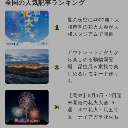
全国の人気記事ランキング
夏の夜空に4000発！大
和市初の花火大会が大
1
和スタジアムで開催
アウトレットに夕方か
ら楽しめる動物園登
場 昆虫展＆家族で楽
2
しめるレモネード作り
も
【関東】8月1日・2日週
末開催の花火大会16
3
選！水中花火・尺五寸
玉・ナイアガラ花火も