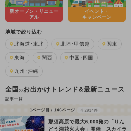
新オープン・
リニュー
イベント・
アル
キャンペーン
地域で絞り込む
北海道･東北
北陸･甲信越
関東
東海
関西
中国･四国
九州･沖縄
全国
お出かけトレンド&最新ニュース
の
記事一覧
1ページ目 / 146ページ
全2914件
那須高原で最大6,000発の「りん
どう湖花火大会」開催 スカイラ