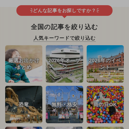
どんな記事をお探しですか？
全国の記事を絞り込む
人気キーワードで絞り込む
厳選お出かけ
2026年オープ
2026年のイベ
まとめ
ン
ント
恐竜
無料・格安
雨の日OK