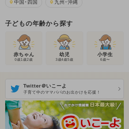
中国･四国
九州･沖縄
子どもの年齢から探す
幼児
赤ちゃん
小学生
3歳4歳5歳
0歳1歳2歳
6歳〜
Twitter＠いこーよ
子育て中のママパパのお出かけを応援！