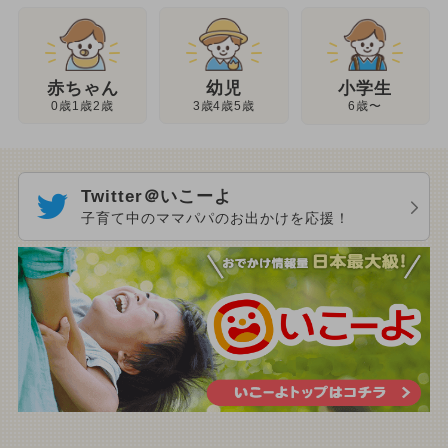
幼児
赤ちゃん
小学生
3歳4歳5歳
0歳1歳2歳
6歳〜
Twitter＠いこーよ
子育て中のママパパのお出かけを応援！