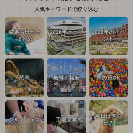
人気キーワードで絞り込む
厳選お出かけ
2026年オープ
2026年のイベ
まとめ
ン
ント
恐竜
無料・格安
雨の日OK
今日は何の
グルメフェス
工場見学
日？