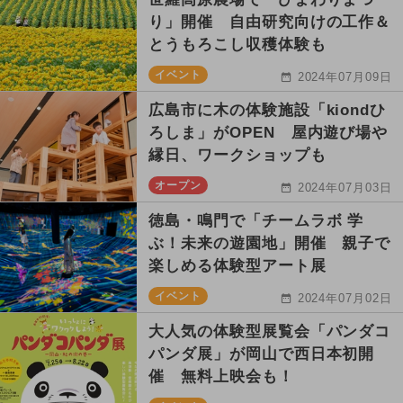
り」開催 自由研究向けの工作＆
とうもろこし収穫体験も
イベント
2024年07月09日
広島市に木の体験施設「kiondひ
ろしま」がOPEN 屋内遊び場や
縁日、ワークショップも
オープン
2024年07月03日
徳島・鳴門で「チームラボ 学
ぶ！未来の遊園地」開催 親子で
楽しめる体験型アート展
イベント
2024年07月02日
大人気の体験型展覧会「パンダコ
パンダ展」が岡山で西日本初開
催 無料上映会も！