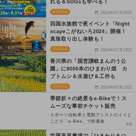
れる＆SDGsも学べる！
イベント
2024年07月20日
四国水族館で夜イベント「Night
scapeこがねいろ2024」開催！
真珠取り出し体験も！
イベント
2024年07月19日
香川県の「国営讃岐まんのう公
園」に8000本のひまわり畑 カ
ブトムシ＆水遊び＆工作も
イベント
2024年07月12日
季節折々の絶景をe-Bikeで！ス
ムーズな事前チケット販売
スポーツ自転車と電動アシストのイイと
こどり「e-Bike」で快適旅
PR
世羅高原農場で「ひまわりまつ