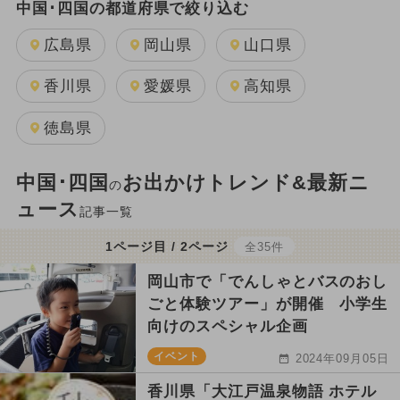
中国･四国の都道府県で絞り込む
広島県
岡山県
山口県
香川県
愛媛県
高知県
徳島県
中国･四国
お出かけトレンド&最新ニ
の
ュース
記事一覧
1ページ目 / 2ページ
全35件
岡山市で「でんしゃとバスのおし
ごと体験ツアー」が開催 小学生
向けのスペシャル企画
イベント
2024年09月05日
香川県「大江戸温泉物語 ホテル