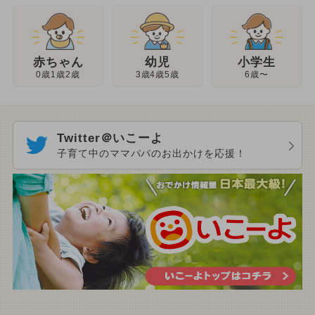
幼児
赤ちゃん
小学生
3歳4歳5歳
0歳1歳2歳
6歳〜
Twitter＠いこーよ
子育て中のママパパのお出かけを応援！