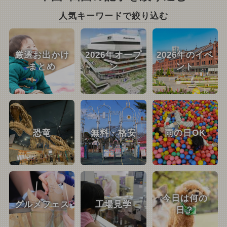
人気キーワードで絞り込む
厳選お出かけ
2026年オープ
2026年のイベ
まとめ
ン
ント
恐竜
無料・格安
雨の日OK
今日は何の
グルメフェス
工場見学
日？