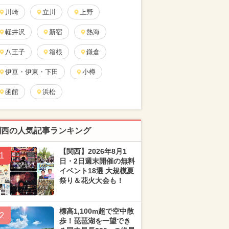
川崎
立川
上野
軽井沢
新宿
熱海
八王子
箱根
鎌倉
伊豆・伊東・下田
小樽
函館
浜松
関西の人気記事ランキング
【関西】2026年8月1
1
日・2日週末開催の無料
イベント18選 大規模夏
祭り＆花火大会も！
標高1,100m超で空中散
2
歩！琵琶湖を一望でき