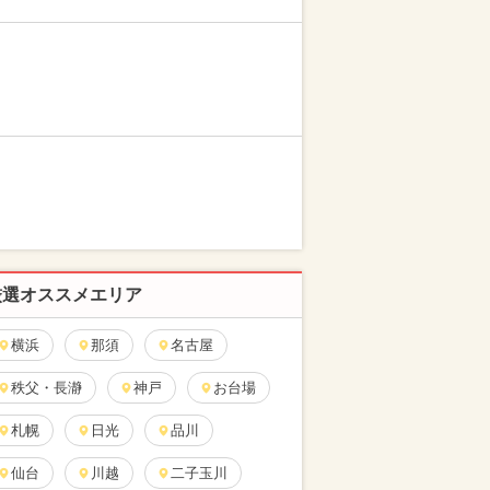
厳選オススメエリア
横浜
那須
名古屋
秩父・長瀞
神戸
お台場
札幌
日光
品川
仙台
川越
二子玉川