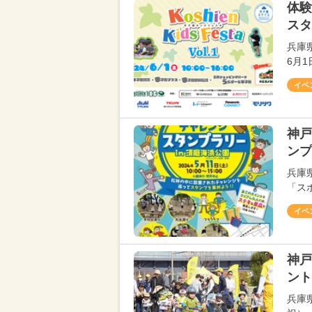
体験
スタ
兵庫
6月1
イベ
神戸
ンプ
兵庫
「ス
イベ
神戸
ント
兵庫