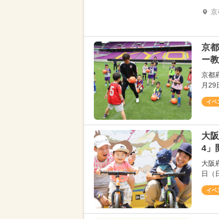
京
京都
ー教
京都府
月2
イベ
大阪
4」
大阪
日（
イベ