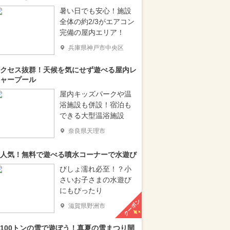
暑い日でも安心！施設
全体の約2/3がエアコン
完備の屋内エリア！
兵庫県神戸市中央区
クセス抜群！天候を気にせず遊べる屋内レ
ャープール
屋内キッズパークや温
浴施設も併設！宿泊も
できる大型温浴施設
奈良県天理市
人気！無料で遊べる噴水コーナーで水遊び
びしょ濡れ必至！？小
さいお子さまの水遊び
にもぴったり
クーポン
滋賀県野洲市
100トンの雪で遊ぼう！真夏の雪まつり開