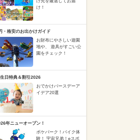
け先を厳選してお届
け！
円・格安のお出かけガイド
お財布にやさしい遊園
地や、 遊具がすごい公
園をチェック！
生日特典＆割引2026
おでかけバースデーア
イデア20選
026年ニューオープン！
ポケパーク！バイク体
験！ 宇宙兄弟！eスポ