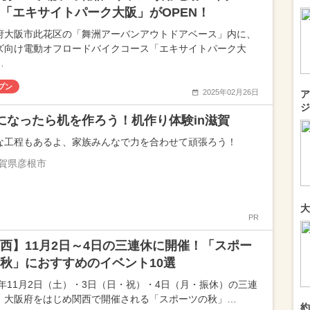
「エキサイトパーク大阪」がOPEN！
府大阪市此花区の「舞洲アーバンアウトドアベース」内に、
ズ向け電動オフロードバイクコース「エキサイトパーク大
…
プン
2025年02月26日
ア
ジ
になったら机を作ろう！机作り体験in滋賀
な工程もあるよ、家族みんなで力を合わせて頑張ろう！
賀県彦根市
大
PR
西】11月2日～4日の三連休に開催！「スポー
秋」におすすめのイベント10選
24年11月2日（土）・3日（日・祝）・4日（月・振休）の三連
、大阪府をはじめ関西で開催される「スポーツの秋」…
約