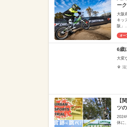
ーク
大阪
キッ
阪」
オー
6歳
大変
滋
【関
ツの
20
休に