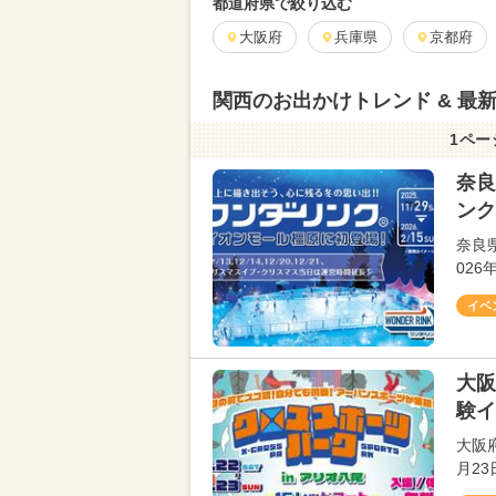
都道府県で絞り込む
大阪府
兵庫県
京都府
関西のお出かけトレンド & 最
1ペー
奈良
ンク
奈良
02
イベ
大阪
験イ
大阪
月2