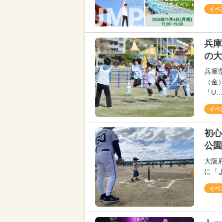
イベ
兵庫
の大
兵庫
（金
「U
イベ
初心
公園
大阪
に「
イベ