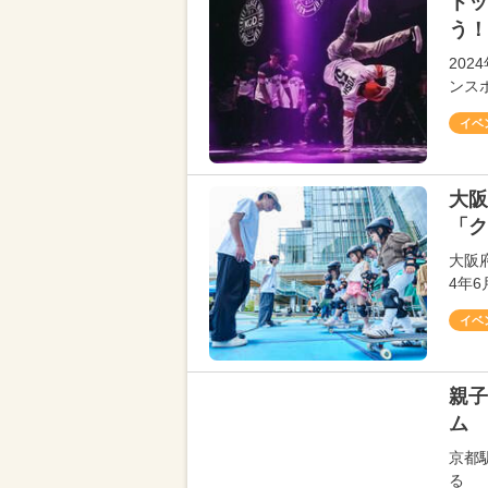
トッ
う！
20
ンス
イベ
大阪
「ク
大阪
4年
イベ
親子
ム
京都
る