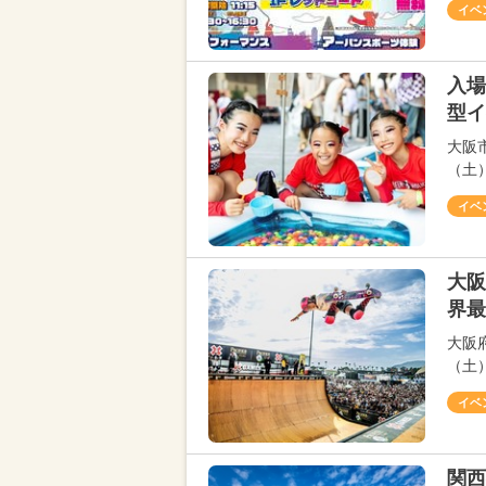
イベ
入場
型イ
大阪
（土
イベ
大阪
界最
大阪
（土
イベ
関西