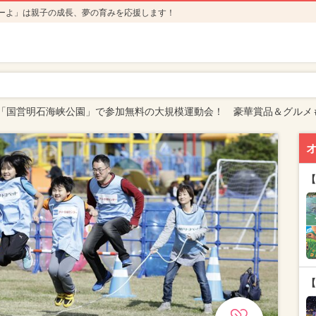
ーよ」は親子の成長、夢の育みを応援します！
「国営明石海峡公園」で参加無料の大規模運動会！ 豪華賞品＆グルメ
【
【