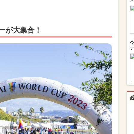
ーが大集合！
今
テ