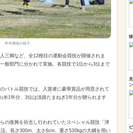
移
昨年開催の様子
人三脚など、全12種目の運動会競技が開催されま
一般部門に分かれて実施。各競技で1位から3位まで
見
ン
のバトル競技では、入賞者に豪華賞品が用意されて
お米1年分、3位は淡路たまねぎ1年分が贈られます
らの復興を祈念し行われていたスペシャル競技「津
ピ
。長さ300m、太さ6cm、重さ530kgの大綱を用い
ン