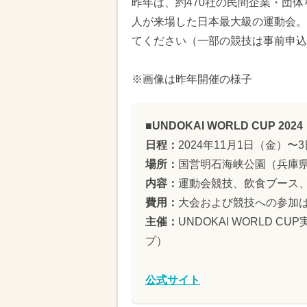
昨年は、約470社の民間企業・団
人が来場した日本最大級の運動会。
てください（一部の競技は事前申込
※画像は昨年開催の様子
■UNDOKAI WORLD CUP 2024
日程：
2024年11月1日（金）〜
場所：
国営明石海峡公園（兵庫県
内容：
運動会競技、飲食ブース
費用：
大会および競技への参加
主催：
UNDOKAI WORLD
プ）
公式サイト