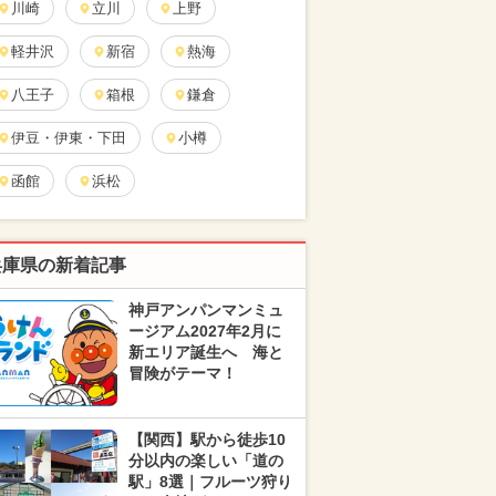
川崎
立川
上野
軽井沢
新宿
熱海
八王子
箱根
鎌倉
伊豆・伊東・下田
小樽
函館
浜松
兵庫県の新着記事
神戸アンパンマンミュ
ージアム2027年2月に
新エリア誕生へ 海と
冒険がテーマ！
【関西】駅から徒歩10
分以内の楽しい「道の
駅」8選｜フルーツ狩り