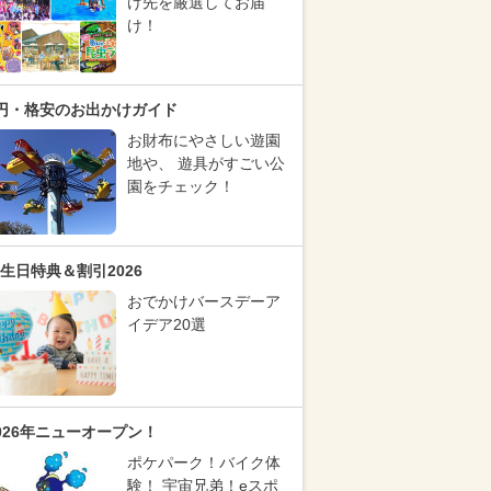
け先を厳選してお届
け！
円・格安のお出かけガイド
お財布にやさしい遊園
地や、 遊具がすごい公
園をチェック！
生日特典＆割引2026
おでかけバースデーア
イデア20選
026年ニューオープン！
ポケパーク！バイク体
験！ 宇宙兄弟！eスポ