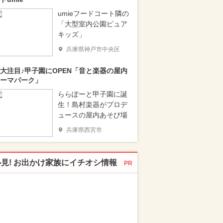
umieフードコート隣の
「大型室内公園ピュア
キッズ」
兵庫県神戸市中央区
大注目♪甲子園にOPEN「音と楽器の屋内
ーマパーク」
ららぽーと甲子園に誕
生！島村楽器がプロデ
ュースの屋内あそび場
兵庫県西宮市
必見! お出かけ家族にイチオシ情報
PR