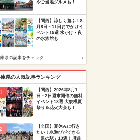
やご当地グルメも！
【関西】涼しく遊ぶ！8
月8日～11日おでかけイ
ベント15選 水かけ・夜
の水族館も
庫県の記事をチェック
兵庫県の人気記事ランキング
【関西】2026年8月1
1
日・2日週末開催の無料
イベント18選 大規模夏
祭り＆花火大会も！
【全国】夏休みに行き
2
たい！水遊びができる
「道の駅」13選！川遊