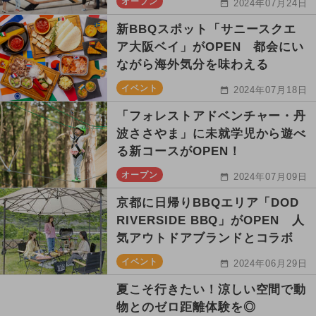
オープン
2024年07月24日
新BBQスポット「サニースクエ
ア大阪ベイ」がOPEN 都会にい
ながら海外気分を味わえる
イベント
2024年07月18日
「フォレストアドベンチャー・丹
波ささやま」に未就学児から遊べ
る新コースがOPEN！
オープン
2024年07月09日
京都に日帰りBBQエリア「DOD
RIVERSIDE BBQ」がOPEN 人
気アウトドアブランドとコラボ
イベント
2024年06月29日
夏こそ行きたい！涼しい空間で動
物とのゼロ距離体験を◎