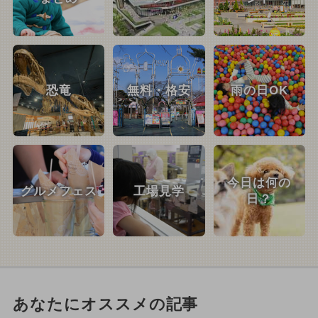
恐竜
無料・格安
雨の日OK
今日は何の
グルメフェス
工場見学
日？
あなたにオススメの記事