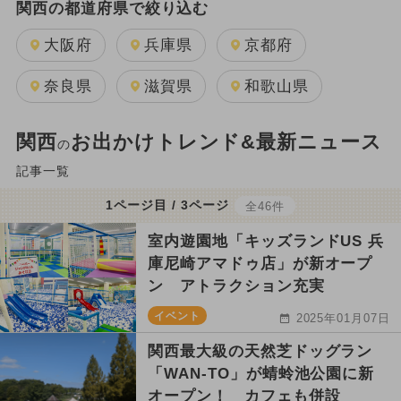
関西の都道府県で絞り込む
大阪府
兵庫県
京都府
奈良県
滋賀県
和歌山県
関西
お出かけトレンド&最新ニュース
の
記事一覧
1ページ目 / 3ページ
全46件
室内遊園地「キッズランドUS 兵
庫尼崎アマドゥ店」が新オープ
ン アトラクション充実
イベント
2025年01月07日
関西最大級の天然芝ドッグラン
「WAN-TO」が蜻蛉池公園に新
オープン！ カフェも併設