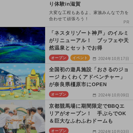
り体験in滋賀
大変な工程もあるよ、家族みんなで力を
合わせて頑張ろう！
PR
「ネスタリゾート神戸」のイルミ
がリニューアル！ ブッフェや天
然温泉とセットでお得
オープン
イベント
2024年10月17日
全国初の遊具施設「おさるのジョ
ージ わくわくアドベンチャー」
が奈良県橿原市にOPEN
オープン
2024年10月09日
京都競馬場に期間限定でBBQエ
リアがオープン！ 手ぶらでOK
＆巨大なふわふわドームも
オープン
2024年10月03日