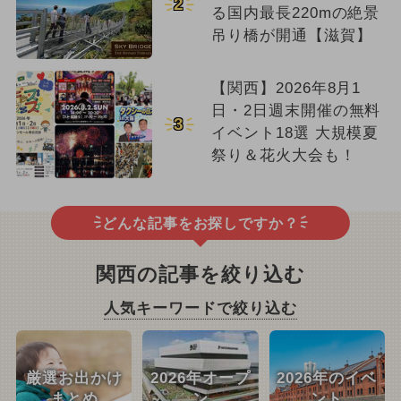
2
る国内最長220mの絶景
吊り橋が開通【滋賀】
【関西】2026年8月1
日・2日週末開催の無料
3
イベント18選 大規模夏
祭り＆花火大会も！
どんな記事をお探しですか？
関西の記事を絞り込む
人気キーワードで絞り込む
厳選お出かけ
2026年オープ
2026年のイベ
まとめ
ン
ント