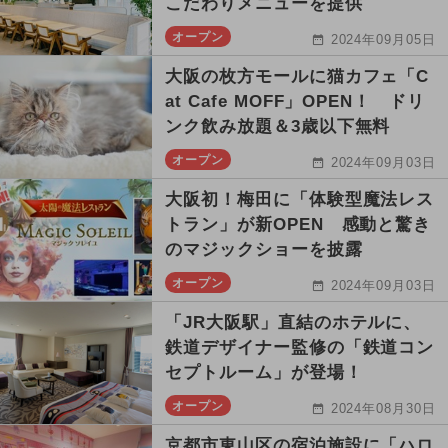
こだわりメニューを提供
オープン
2024年09月05日
大阪の枚方モールに猫カフェ「C
at Cafe MOFF」OPEN！ ドリ
ンク飲み放題＆3歳以下無料
オープン
2024年09月03日
大阪初！梅田に「体験型魔法レス
トラン」が新OPEN 感動と驚き
のマジックショーを披露
オープン
2024年09月03日
「JR大阪駅」直結のホテルに、
鉄道デザイナー監修の「鉄道コン
セプトルーム」が登場！
オープン
2024年08月30日
京都市東山区の宿泊施設に「ハロ